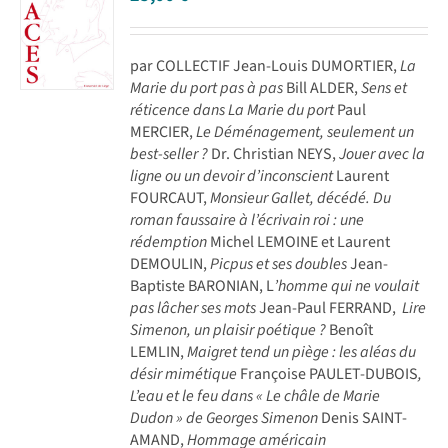
par COLLECTIF Jean-Louis DUMORTIER,
La
Marie du port pas à pas
Bill ALDER,
Sens et
réticence dans La Marie du port
Paul
MERCIER,
Le Déménagement, seulement un
best-seller ?
Dr. Christian NEYS,
Jouer avec la
ligne ou un devoir d’inconscient
Laurent
FOURCAUT,
Monsieur Gallet, décédé. Du
roman faussaire à l’écrivain roi : une
rédemption
Michel LEMOINE et Laurent
DEMOULIN,
Picpus et ses doubles
Jean-
Baptiste BARONIAN, L
’homme qui ne voulait
pas lâcher ses mots
Jean-Paul FERRAND,
Lire
Simenon, un plaisir poétique ?
Benoît
LEMLIN,
Maigret tend un piège : les aléas du
désir mimétique
Françoise PAULET-DUBOIS
,
L’eau et le feu dans « Le châle de Marie
Dudon » de Georges Simenon
Denis SAINT-
AMAND,
Hommage américain