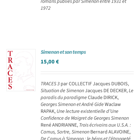
romans publiés par Simenon entre 1931 et
1972
Simenon et son temps
15,00
€
TRACES 3
par COLLECTIF Jacques DUBOIS,
Situation de Simenon
Jacques DE DECKER,
Le
paradis du paradigme
Claude DIRICK,
Georges Simenon et André Gide
Waclaw
RAPAK,
Une lecture existentielle d’Une
Confidence de Maigret de Georges Simenon
René ANDRIANNE,
Trois écrivains aux U.S.A. :
Camus, Sartre, Simenon
Bernard ALAVOINE,
De Camus à Simenon : le héros et l’étrangeté