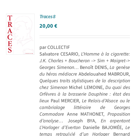
Traces 8
20,00
€
par COLLECTIF
Salvatore CESARIO,
L’Homme à la cigarette:
J.K. Charles + Boucheron –> Sim + Maigret–>
Georges Simenon…
Benoît DENIS,
La genèse
du héros médiocre
Abdelouahed MABROUR,
Quelques traits stylistiques de la description
chez Simenon
Michel LEMOINE,
Du quai des
Orfèvres à la brasserie Dauphine : état des
lieux
Paul MERCIER,
Le Relais-d’Alsace ou le
cambriolage littéraire de Georges
Commodore
Anne MATHONET,
Proposition
d’analyse…
Joseph BYA,
En arpentant
L’Horloger d’Everton
Danielle BAJOMÉE,
Le
temps retrou(v)é d’un Horloger
Bernard