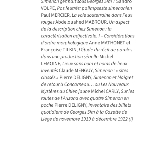
Simenon germait sous Georges Sim ?
Sandro
VOLPE,
Pas feutrés: palimpseste simenonien
Paul MERCIER,
La voie souterraine dans Feux
rouges
Abdelouahed MABROUR,
Un aspect
de la description chez Simenon : la
caractérisation adjectivale. I – Considérations
d’ordre morphologique
Anne MATHONET et
Françoise TILKIN,
L’étude du récit de paroles
dans une production sérielle
Michel
LEMOINE,
Lieux sans nom et noms de lieux
inventés
Claude MENGUY,
Simenon : « sites
classés »
Pierre DELIGNY,
Simenon et Maigret
de retour à Concarneau… ou Les Nouveaux
Mystères du Chien jaune
Michel CARLY,
Sur les
routes de l’Arizona avec quatre Simenon en
poche
Pierre DELIGNY,
Inventaire des billets
quotidiens de Georges Sim à la Gazette de
Liège de novembre 1919 à décembre 1922 (I)