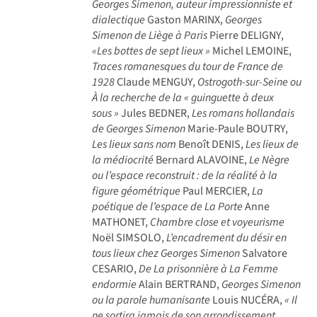
Georges Simenon, auteur impressionniste et
dialectique
Gaston MARINX,
Georges
Simenon de Liège à Paris
Pierre DELIGNY,
«Les bottes de sept lieux »
Michel LEMOINE,
Traces romanesques du tour de France de
1928
Claude MENGUY,
Ostrogoth-sur-Seine ou
À la recherche de la « guinguette à deux
sous »
Jules BEDNER,
Les romans hollandais
de Georges Simenon
Marie-Paule BOUTRY,
Les lieux sans nom
Benoît DENIS,
Les lieux de
la médiocrité
Bernard ALAVOINE,
Le Nègre
ou l’espace reconstruit : de la réalité à la
figure géométrique
Paul MERCIER,
La
poétique de l’espace de La Porte
Anne
MATHONET,
Chambre close et voyeurisme
Noël SIMSOLO,
L’encadrement du désir en
tous lieux chez Georges Simenon
Salvatore
CESARIO,
De La prisonnière à La Femme
endormie
Alain BERTRAND,
Georges Simenon
ou la parole humanisante
Louis NUCÉRA,
« Il
ne sortira jamais de son arrondissement,