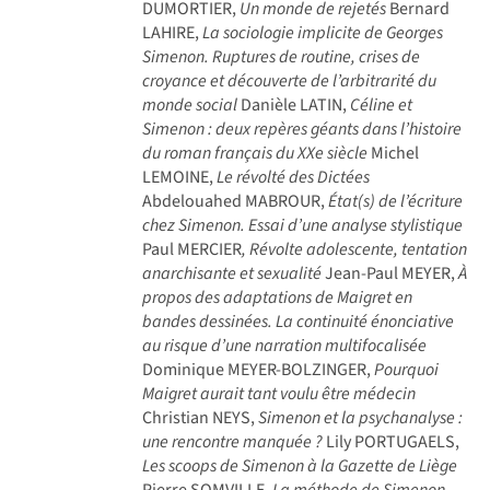
DUMORTIER,
Un monde de rejetés
Bernard
LAHIRE,
La sociologie implicite de Georges
Simenon. Ruptures de routine, crises de
croyance et découverte de l’arbitrarité du
monde social
Danièle LATIN,
Céline et
Simenon : deux repères géants dans l’histoire
du roman français du XXe siècle
Michel
LEMOINE,
Le révolté des Dictées
Abdelouahed MABROUR,
État(s) de l’écriture
chez Simenon. Essai d’une analyse stylistique
Paul MERCIER
, Révolte adolescente, tentation
anarchisante et sexualité
Jean-Paul MEYER,
À
propos des adaptations de Maigret en
bandes dessinées. La continuité énonciative
au risque d’une narration multifocalisée
Dominique MEYER-BOLZINGER,
Pourquoi
Maigret aurait tant voulu être médecin
Christian NEYS,
Simenon et la psychanalyse :
une rencontre manquée ?
Lily PORTUGAELS,
Les scoops de Simenon à la Gazette de Liège
Pierre SOMVILLE,
La méthode de Simenon-