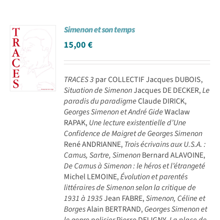
Simenon et son temps
15,00
€
TRACES 3
par COLLECTIF Jacques DUBOIS,
Situation de Simenon
Jacques DE DECKER,
Le
paradis du paradigme
Claude DIRICK,
Georges Simenon et André Gide
Waclaw
RAPAK,
Une lecture existentielle d’Une
Confidence de Maigret de Georges Simenon
René ANDRIANNE,
Trois écrivains aux U.S.A. :
Camus, Sartre, Simenon
Bernard ALAVOINE,
De Camus à Simenon : le héros et l’étrangeté
Michel LEMOINE,
Évolution et parentés
littéraires de Simenon selon la critique de
1931 à 1935
Jean FABRE,
Simenon, Céline et
Borges
Alain BERTRAND,
Georges Simenon et
le genre policier
Pierre DELIGNY,
La place de