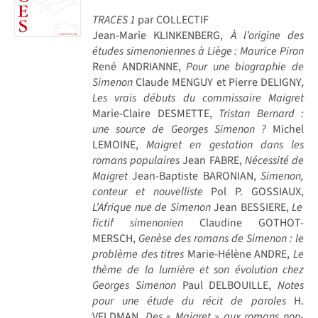
TRACES 1
par COLLECTIF
Jean-Marie KLINKENBERG,
À l’origine des
études simenoniennes à Liège : Maurice Piron
René ANDRIANNE,
Pour une biographie de
Simenon
Claude MENGUY et Pierre DELIGNY,
Les vrais débuts du commissaire Maigret
Marie-Claire DESMETTE,
Tristan Bernard :
une source de Georges Simenon ?
Michel
LEMOINE,
Maigret en gestation dans les
romans populaires
Jean FABRE,
Nécessité de
Maigret
Jean-Baptiste BARONIAN,
Simenon,
conteur et nouvelliste
Pol P. GOSSIAUX,
L’Afrique nue de Simenon
Jean BESSIERE,
Le
fictif simenonien
Claudine GOTHOT-
MERSCH,
Genèse des romans de Simenon : le
problème des titres
Marie-Hélène ANDRE,
Le
thème de la lumière et son évolution chez
Georges Simenon
Paul DELBOUILLE,
Notes
pour une étude du récit de paroles
H.
VELDMAN,
Des « Maigret » aux romans non-