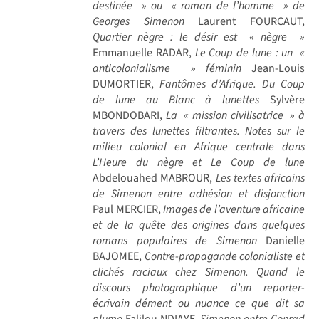
destinée » ou « roman de l’homme » de
Georges Simenon
Laurent FOURCAUT,
Quartier nègre : le désir est « nègre »
Emmanuelle RADAR,
Le Coup de lune : un «
anticolonialisme » féminin
Jean-Louis
DUMORTIER,
Fantômes d’Afrique. Du Coup
de lune au Blanc à lunettes
Sylvère
MBONDOBARI,
La « mission civilisatrice » à
travers des lunettes filtrantes. Notes sur le
milieu colonial en Afrique centrale dans
L’Heure du nègre et Le Coup de lune
Abdelouahed MABROUR,
Les textes africains
de Simenon entre adhésion et disjonction
Paul MERCIER,
Images de l’aventure africaine
et de la quête des origines dans quelques
romans populaires de Simenon
Danielle
BAJOMEE,
Contre-propagande colonialiste et
clichés raciaux chez Simenon. Quand le
discours photographique d’un reporter-
écrivain dément ou nuance ce que dit sa
plume
Falilou NDIAYE,
Simenon entre Conrad