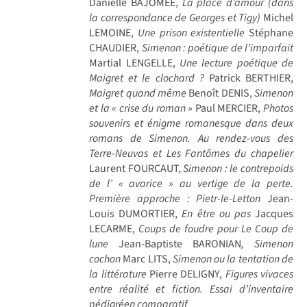
Danielle BAJOMEE,
La place d’amour (dans
la correspondance de Georges et Tigy)
Michel
LEMOINE,
Une prison existentielle
Stéphane
CHAUDIER,
Simenon : poétique de l’imparfait
Martial LENGELLE,
Une lecture poétique de
Maigret et le clochard ?
Patrick BERTHIER,
Maigret quand même
Benoît DENIS,
Simenon
et la « crise du roman »
Paul MERCIER,
Photos
souvenirs et énigme romanesque dans deux
romans de Simenon. Au rendez-vous des
Terre-Neuvas et Les Fantômes du chapelier
Laurent FOURCAUT,
Simenon : le contrepoids
de l’ « avarice » au vertige de la perte.
Première approche : Pietr-le-Letton
Jean-
Louis DUMORTIER,
En être ou pas
Jacques
LECARME,
Coups de foudre pour Le Coup de
lune
Jean-Baptiste BARONIAN
, Simenon
cochon
Marc LITS,
Simenon ou la tentation de
la littérature
Pierre DELIGNY,
Figures vivaces
entre réalité et fiction. Essai d’inventaire
pédigréen comparatif