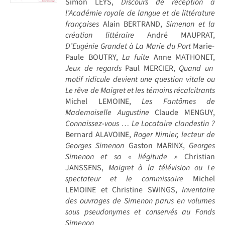
Simon LEYS,
Discours de réception à
l’Académie royale de langue et de littérature
françaises
Alain BERTRAND,
Simenon et la
création littéraire
André MAUPRAT,
D’Eugénie Grandet à La Marie du Port
Marie-
Paule BOUTRY,
La fuite
Anne MATHONET,
Jeux de regards
Paul MERCIER,
Quand un
motif ridicule devient une question vitale ou
Le rêve de Maigret et les témoins récalcitrants
Michel LEMOINE,
Les Fantômes de
Mademoiselle Augustine
Claude MENGUY,
Connaissez-vous … Le Locataire clandestin ?
Bernard ALAVOINE,
Roger Nimier, lecteur de
Georges Simenon
Gaston MARINX,
Georges
Simenon et sa « liégitude »
Christian
JANSSENS,
Maigret à la télévision ou Le
spectateur et le commissaire
Michel
LEMOINE et Christine SWINGS,
Inventaire
des ouvrages de Simenon parus en volumes
sous pseudonymes et conservés au Fonds
Simenon