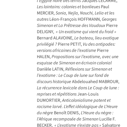
l’Egypte noire des terrils
Jacques LECARME,
Les lointains: colonies et banlieues
Paul
MERCIER,
Sonia, Nejla, Nouchi, Lelia et les
autres
Léon-François HOFFMANN,
Georges
Simenon et La Prêtresse des Vaudoux
Pierre
DELIGNY,
« Un exotisme qui vient du froid »
Bernard ALAVOINE,
Le bateau, lieu exotique
privilégié ?
Pierre PETIT,
Vu des antipodes:
versions africaines de l’exotisme
Pierre
HALEN,
Propositions sur l’exotisme, avec une
esquisse de Simenon en écrivain colonial
Danlèle LATIN,
Réflexions sur Simenon et
l’exotisme : Le Coup de lune sur fond de
discours historique
Abdelouahed MABROUR,
La récurrence lexicale dans Le Coup de lune :
reprises et répétitions
Jean-Louis
DUMORTIER,
Anticolonialisme patent et
racisme larvé. L’effet idéologique de L’Heure
du nègre
Benoît DENIS,
L’Heure du nègre :
l’Afrique recomposée de Simenon
Lucille F.
BECKER,
« L’exotisme n’existe pas »
Salvatore