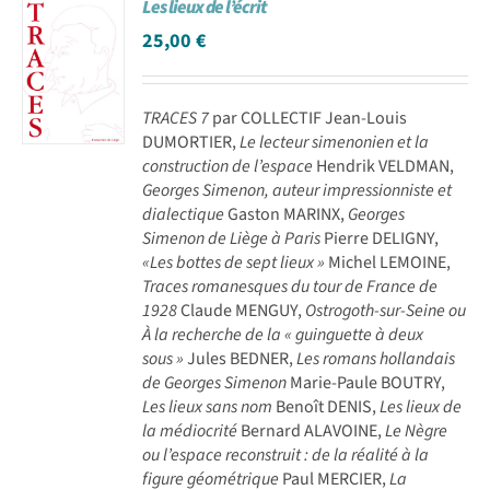
Les lieux de l’écrit
25,00
€
TRACES 7
par COLLECTIF Jean-Louis
DUMORTIER,
Le lecteur simenonien et la
construction de l’espace
Hendrik VELDMAN,
Georges Simenon, auteur impressionniste et
dialectique
Gaston MARINX,
Georges
Simenon de Liège à Paris
Pierre DELIGNY,
«Les bottes de sept lieux »
Michel LEMOINE,
Traces romanesques du tour de France de
1928
Claude MENGUY,
Ostrogoth-sur-Seine ou
À la recherche de la « guinguette à deux
sous »
Jules BEDNER,
Les romans hollandais
de Georges Simenon
Marie-Paule BOUTRY,
Les lieux sans nom
Benoît DENIS,
Les lieux de
la médiocrité
Bernard ALAVOINE,
Le Nègre
ou l’espace reconstruit : de la réalité à la
figure géométrique
Paul MERCIER,
La