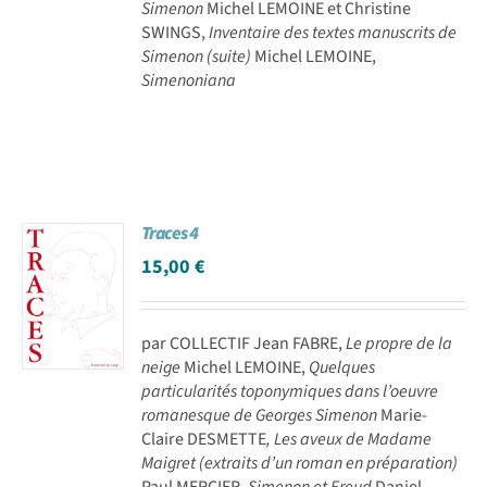
Simenon
Michel LEMOINE et Christine
SWINGS,
Inventaire des textes manuscrits de
Simenon (suite)
Michel LEMOINE,
Simenoniana
Traces 4
15,00
€
par COLLECTIF Jean FABRE,
Le propre de la
neige
Michel LEMOINE,
Quelques
particularités toponymiques dans l’oeuvre
romanesque de Georges Simenon
Marie-
Claire DESMETTE
, Les aveux de Madame
Maigret (extraits d’un roman en préparation)
Paul MERCIER,
Simenon et Freud
Daniel