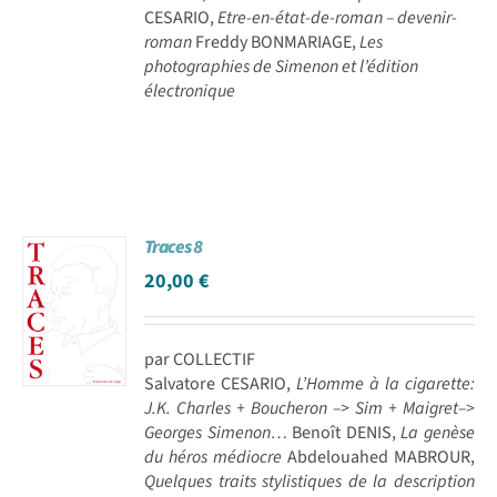
CESARIO,
Etre-en-état-de-roman – devenir-
roman
Freddy BONMARIAGE,
Les
photographies de Simenon et l’édition
électronique
Traces 8
20,00
€
par COLLECTIF
Salvatore CESARIO,
L’Homme à la cigarette:
J.K. Charles + Boucheron –> Sim + Maigret–>
Georges Simenon…
Benoît DENIS,
La genèse
du héros médiocre
Abdelouahed MABROUR,
Quelques traits stylistiques de la description