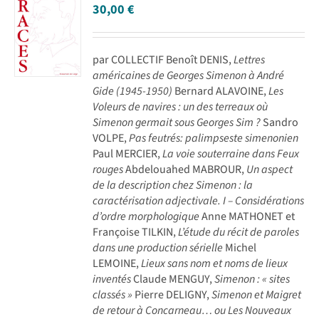
30,00
€
par COLLECTIF Benoît DENIS,
Lettres
américaines de Georges Simenon à André
Gide (1945-1950)
Bernard ALAVOINE,
Les
Voleurs de navires : un des terreaux où
Simenon germait sous Georges Sim ?
Sandro
VOLPE,
Pas feutrés: palimpseste simenonien
Paul MERCIER,
La voie souterraine dans Feux
rouges
Abdelouahed MABROUR,
Un aspect
de la description chez Simenon : la
caractérisation adjectivale. I – Considérations
d’ordre morphologique
Anne MATHONET et
Françoise TILKIN,
L’étude du récit de paroles
dans une production sérielle
Michel
LEMOINE,
Lieux sans nom et noms de lieux
inventés
Claude MENGUY,
Simenon : « sites
classés »
Pierre DELIGNY,
Simenon et Maigret
de retour à Concarneau… ou Les Nouveaux