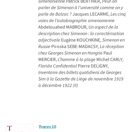
simenonienne
Patrick BERTHIER,
Peut-on
parler de Simenon à l’université comme on y
parle de Balzac ?
Jacques LECARME,
Les cinq
voies de l’autobiographie simenonienne
Abdelouahed MABROUR,
Un aspect de la
description chez Simenon : la caractérisation
adjectivale
Eugène KOUCHKINE,
Simenon en
Russie
Piroska SEBE-MADACSY,
La réception
chez Georges Simenon en Hongrie
Paul
MERCIER,
L’homme à la plage
Michel CARLY
,
Florida Confidential
Pierre DELIGNY,
Inventaire des billets quotidiens de Georges
Sim à la Gazette de Liège de novembre 1919
à décembre 1922 (II)
Traces 10