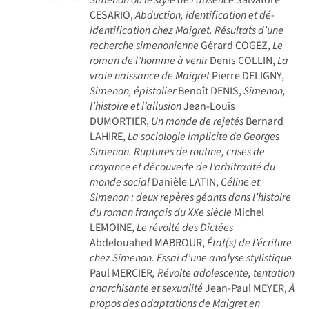
CESARIO,
Abduction, identification et dé-
identification chez Maigret. Résultats d’une
recherche simenonienne
Gérard COGEZ,
Le
roman de l’homme à venir
Denis COLLIN,
La
vraie naissance de Maigret
Pierre DELIGNY,
Simenon, épistolier
Benoît DENIS,
Simenon,
l’histoire et l’allusion
Jean-Louis
DUMORTIER,
Un monde de rejetés
Bernard
LAHIRE,
La sociologie implicite de Georges
Simenon. Ruptures de routine, crises de
croyance et découverte de l’arbitrarité du
monde social
Danièle LATIN,
Céline et
Simenon : deux repères géants dans l’histoire
du roman français du XXe siècle
Michel
LEMOINE,
Le révolté des Dictées
Abdelouahed MABROUR,
État(s) de l’écriture
chez Simenon. Essai d’une analyse stylistique
Paul MERCIER
, Révolte adolescente, tentation
anarchisante et sexualité
Jean-Paul MEYER,
À
propos des adaptations de Maigret en