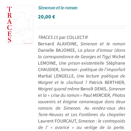
Simenon et le roman
20,00
€
TRACES 15
par COLLECTIF
Bernard ALAVOINE,
Simenon et le roman
Danielle BAJOMEE,
La place d’amour (dans
la correspondance de Georges et Tigy)
Michel
LEMOINE,
Une prison existentielle
Stéphane
CHAUDIER,
Simenon : poétique de l’imparfait
Martial LENGELLE,
Une lecture poétique de
Maigret et le clochard ?
Patrick BERTHIER,
Maigret quand même
Benoît DENIS,
Simenon
et la « crise du roman »
Paul MERCIER,
Photos
souvenirs et énigme romanesque dans deux
romans de Simenon. Au rendez-vous des
Terre-Neuvas et Les Fantômes du chapelier
Laurent FOURCAUT,
Simenon : le contrepoids
de l’ « avarice » au vertige de la perte.