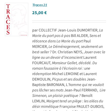
Traces 21
Achat en ligne
25,00
€
Panier WooCommerce
par COLLECTIF Jean-Louis DUMORTIER,
La
Marie du port pas à pas
Bill ALDER,
Sens et
réticence dans La Marie du port
Paul
MERCIER,
Le Déménagement, seulement un
best-seller ?
Dr. Christian NEYS,
Jouer avec la
ligne ou un devoir d’inconscient
Laurent
FOURCAUT,
Monsieur Gallet, décédé. Du
roman faussaire à l’écrivain roi : une
rédemption
Michel LEMOINE et Laurent
DEMOULIN,
Picpus et ses doubles
Jean-
Baptiste BARONIAN, L
’homme qui ne voulait
pas lâcher ses mots
Jean-Paul FERRAND,
Lire
Simenon, un plaisir poétique ?
Benoît
LEMLIN,
Maigret tend un piège : les aléas du
désir mimétique
Françoise PAULET-DUBOIS
,