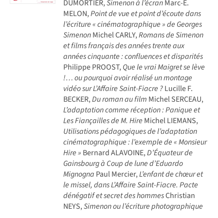
DUMORTIER,
Simenon à l’écran
Marc-E.
MELON,
Point de vue et point d’écoute dans
l’écriture « cinématographique » de Georges
Simenon
Michel CARLY,
Romans de Simenon
et films français des années trente aux
années cinquante : confluences et disparités
Philippe PROOST,
Que le vrai Maigret se lève
!… ou pourquoi avoir réalisé un montage
vidéo sur L’Affaire Saint-Fiacre ?
Lucille F.
BECKER,
Du roman au film
Michel SERCEAU,
L’adaptation comme réception : Panique et
Les Fiançailles de M. Hire
Michel LIEMANS,
Utilisations pédagogiques de l’adaptation
cinématographique : l’exemple de « Monsieur
Hire »
Bernard ALAVOINE,
D’Équateur de
Gainsbourg à Coup de lune d’Eduardo
Mignogna
Paul Mercier,
L’enfant de chœur et
le missel, dans L’Affaire Saint-Fiacre. Pacte
dénégatif et secret des hommes
Christian
NEYS,
Simenon ou l’écriture photographique