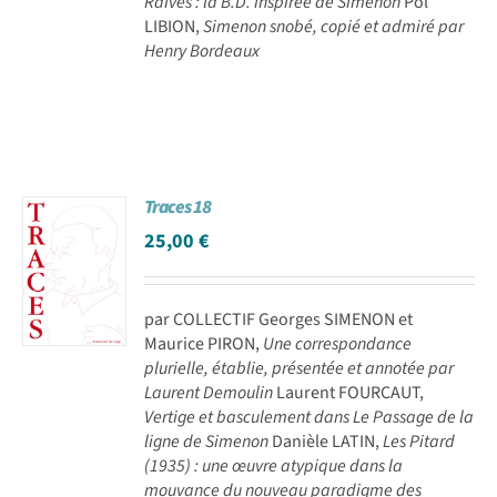
Raives : la B.D. inspirée de Simenon
Pol
LIBION,
Simenon snobé, copié et admiré par
Henry Bordeaux
Traces 18
25,00
€
par COLLECTIF Georges SIMENON et
Maurice PIRON,
Une correspondance
plurielle, établie, présentée et annotée par
Laurent Demoulin
Laurent FOURCAUT,
Vertige et basculement dans Le Passage de la
ligne de Simenon
Danièle LATIN,
Les Pitard
(1935) : une œuvre atypique dans la
mouvance du nouveau paradigme des