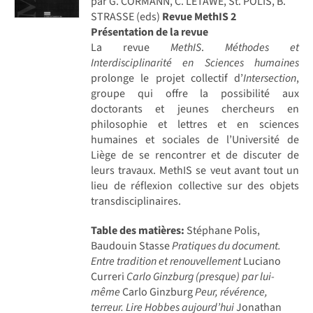
par G. CORMANN, C. LETAWE, St. POLIS, B.
STRASSE (eds)
Revue MethIS 2
Présentation de la revue
La revue
MethIS
.
Méthodes et
Interdisciplinarité en Sciences humaines
prolonge le projet collectif d’
Intersection
,
groupe qui offre la possibilité aux
doctorants et jeunes chercheurs en
philosophie et lettres et en sciences
humaines et sociales de l’Université de
Liège de se rencontrer et de discuter de
leurs travaux. MethIS se veut avant tout un
lieu de réflexion collective sur des objets
transdisciplinaires.
Table des matières:
Stéphane Polis,
Baudouin Stasse
Pratiques du document.
Entre tradition et renouvellement
Luciano
Curreri
Carlo Ginzburg (presque) par lui-
même
Carlo Ginzburg
Peur, révérence,
terreur. Lire Hobbes aujourd’hui
Jonathan