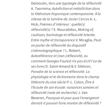
Demoulin,
Vers une typologie de la réflexivité
A. Taormina,
Autofiction et métafiction dans
la littérature hispanique contemporaine. À la
vitesse de la lumière de Javier Cercas
A.-L.
Hick,
Poèmes d’intérieur : quelle(s)
réflexivité(s) ?
E. Mouratidou,
Making of,
coulisses, backstage et réflexivité latente.
Entre mythe et transparence
V. Miraglia,
Peut-
on parler de réflexivité du dispositif
cinématographique ?
L. Robert,
Autoréférence et (non-)réflexivité, ou
comment Georges Fourest n’a pas écrit l’un de
ses livres
D. Saint-Amand & V. Stiénon,
Parodie de la science et réflexivité. La
physiologie et le dictionnaire dans le champ
littéraire du xixe siècle
P.-L. Colon,
Être à
l’écoute de son écoute: nuisances sonores et
réflexivité (note de recherche)
J. Van
Beveren,
Pourquoi et pour quoi l’enseignant
devrait-il pouvoir faire montre de réflexivité ?