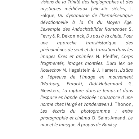
visions de la Trinité des hagiographes et des
mystiques médiévaux (viie-xiie siècles)
I.
Falque,
Du dynamisme de l’herméneutique
dévotionnelle à la fin du Moyen Âge.
L’exemple des Andachtsbilder flamandes
S.
Fevry & R. Dekoninck,
Du pas à la chute. Pour
une approche transhistorique des
phénomènes de seuil et de transition dans les
images fixes et animées
N. Pfeiffer,
Corps
fragmentés, images montées. Dura lex de
Koulechov
M. Hagelstein & J. Hamers,
L’atlas
à l’épreuve de l’image en mouvement
(Warburg, Farocki, Didi-Huberman)
G.
Meesters,
La rupture dans le temps et dans
l’espace en bande dessinée : naissance d’une
norme chez Hergé et Vandersteen
J. Thonon,
Les écarts du photogramme : entre
photographie et cinéma
D. Saint-Amand,
Le
mur et le masque. À propos de Banksy