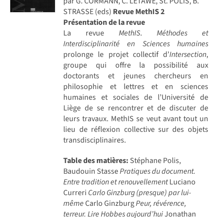
par G. CORMANN, C. LETAWE, St. POLIS, B.
STRASSE (eds)
Revue MethIS 2
Présentation de la revue
La revue
MethIS
.
Méthodes et
Interdisciplinarité en Sciences humaines
prolonge le projet collectif d’
Intersection
,
groupe qui offre la possibilité aux
doctorants et jeunes chercheurs en
philosophie et lettres et en sciences
humaines et sociales de l’Université de
Liège de se rencontrer et de discuter de
leurs travaux. MethIS se veut avant tout un
lieu de réflexion collective sur des objets
transdisciplinaires.
Table des matières:
Stéphane Polis,
Baudouin Stasse
Pratiques du document.
Entre tradition et renouvellement
Luciano
Curreri
Carlo Ginzburg (presque) par lui-
même
Carlo Ginzburg
Peur, révérence,
terreur. Lire Hobbes aujourd’hui
Jonathan