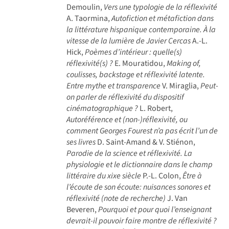
Demoulin,
Vers une typologie de la réflexivité
A. Taormina,
Autofiction et métafiction dans
la littérature hispanique contemporaine. À la
vitesse de la lumière de Javier Cercas
A.-L.
Hick,
Poèmes d’intérieur : quelle(s)
réflexivité(s) ?
E. Mouratidou,
Making of,
coulisses, backstage et réflexivité latente.
Entre mythe et transparence
V. Miraglia,
Peut-
on parler de réflexivité du dispositif
cinématographique ?
L. Robert,
Autoréférence et (non-)réflexivité, ou
comment Georges Fourest n’a pas écrit l’un de
ses livres
D. Saint-Amand & V. Stiénon,
Parodie de la science et réflexivité. La
physiologie et le dictionnaire dans le champ
littéraire du xixe siècle
P.-L. Colon,
Être à
l’écoute de son écoute: nuisances sonores et
réflexivité (note de recherche)
J. Van
Beveren,
Pourquoi et pour quoi l’enseignant
devrait-il pouvoir faire montre de réflexivité ?