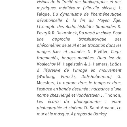
visions de la Trinité des hagiographes et des
mystiques médiévaux (viie-xiie siècles)
I.
Falque,
Du dynamisme de l’herméneutique
dévotionnelle à la fin du Moyen Âge.
L’exemple des Andachtsbilder flamandes
S.
Fevry & R. Dekoninck,
Du pas à la chute. Pour
une approche transhistorique des
phénomènes de seuil et de transition dans les
images fixes et animées
N. Pfeiffer,
Corps
fragmentés, images montées. Dura lex de
Koulechov
M. Hagelstein & J. Hamers,
L’atlas
à l’épreuve de l’image en mouvement
(Warburg, Farocki, Didi-Huberman)
G.
Meesters,
La rupture dans le temps et dans
l’espace en bande dessinée : naissance d’une
norme chez Hergé et Vandersteen
J. Thonon,
Les écarts du photogramme : entre
photographie et cinéma
D. Saint-Amand,
Le
mur et le masque. À propos de Banksy