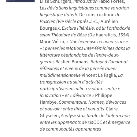
Elise Schürgers,
Introduction
Fabio Fortes,
Les déviations linguistiques comme variation
linguistique dans le
De constructione
de
Priscien (VIe siècle après J.-C.)
Aurélien
Bourgaux,
Exclure l’hérésie, bâtir l’orthodoxie
selon Théodore de Bèze (
De haereticis
, 1554)
Marie Viérin,
« Une heureuse reconnaissance
» : penser les relations inter-féminines dans la
littérature néerlandaise de l’entre-deux-
guerres
Bastien Bomans,
Retour à l’anormal :
réflexions et enjeux de la pensée queer
multidimensionnelle
Vincent La Paglia,
La
transgression au sein d’activités
participatives en milieu scolaire : entre «
innovation » et « déviance »
Philippe
Hambye,
Commentaire. Normes, déviances
et pouvoir : entre dire et non-dits
Claire
Ghyselen,
Analyse structurale de l’interaction
entre les apprenants de xMOOC et émergence
de communautés apprenantes