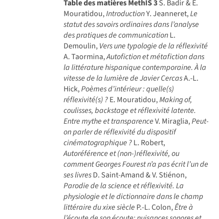
Table des matières MethIS 3
S. Badir & E.
Mouratidou,
Introduction
Y. Jeanneret,
Le
statut des savoirs ordinaires dans l’analyse
des pratiques de communication
L.
Demoulin,
Vers une typologie de la réflexivité
A. Taormina,
Autofiction et métafiction dans
la littérature hispanique contemporaine. À la
vitesse de la lumière de Javier Cercas
A.-L.
Hick,
Poèmes d’intérieur : quelle(s)
réflexivité(s) ?
E. Mouratidou,
Making of,
coulisses, backstage et réflexivité latente.
Entre mythe et transparence
V. Miraglia,
Peut-
on parler de réflexivité du dispositif
cinématographique ?
L. Robert,
Autoréférence et (non-)réflexivité, ou
comment Georges Fourest n’a pas écrit l’un de
ses livres
D. Saint-Amand & V. Stiénon,
Parodie de la science et réflexivité. La
physiologie et le dictionnaire dans le champ
littéraire du xixe siècle
P.-L. Colon,
Être à
l’écoute de son écoute: nuisances sonores et