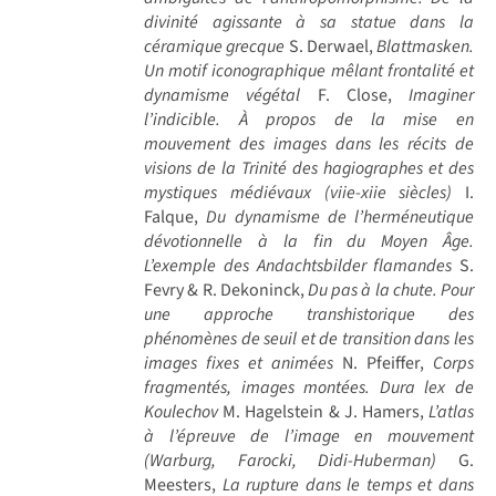
divinité agissante à sa statue dans la
céramique grecque
S. Derwael,
Blattmasken.
Un motif iconographique mêlant frontalité et
dynamisme végétal
F. Close,
Imaginer
l’indicible. À propos de la mise en
mouvement des images dans les récits de
visions de la Trinité des hagiographes et des
mystiques médiévaux (viie-xiie siècles)
I.
Falque,
Du dynamisme de l’herméneutique
dévotionnelle à la fin du Moyen Âge.
L’exemple des Andachtsbilder flamandes
S.
Fevry & R. Dekoninck,
Du pas à la chute. Pour
une approche transhistorique des
phénomènes de seuil et de transition dans les
images fixes et animées
N. Pfeiffer,
Corps
fragmentés, images montées. Dura lex de
Koulechov
M. Hagelstein & J. Hamers,
L’atlas
à l’épreuve de l’image en mouvement
(Warburg, Farocki, Didi-Huberman)
G.
Meesters,
La rupture dans le temps et dans