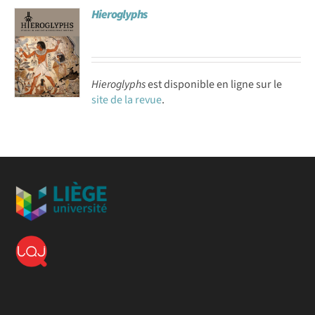
Hieroglyphs
Achat en ligne
Panier WooCommerce
Hieroglyphs
est disponible en ligne sur le
site de la revue
.