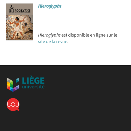
Hieroglyphs
Achat en ligne
Panier WooCommerce
Hieroglyphs
est disponible en ligne sur le
site de la revue
.