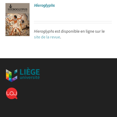
Hieroglyphs
Achat en ligne
Panier WooCommerce
Hieroglyphs
est disponible en ligne sur le
site de la revue
.