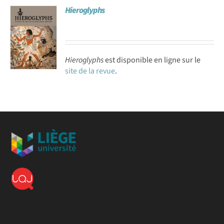
Hieroglyphs
Achat en ligne
Panier WooCommerce
Hieroglyphs
est disponible en ligne sur le
site de la revue
.