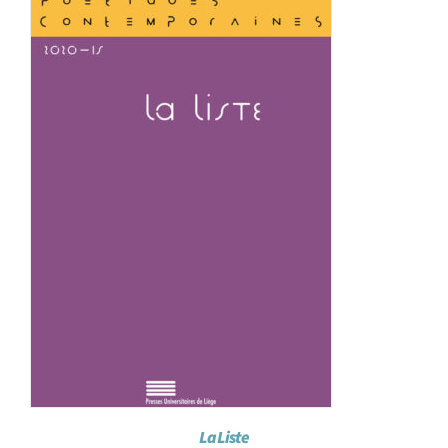
Achat en ligne
Panier WooCommerce
La Liste