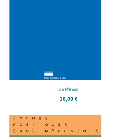
La Phrase
16,00
€