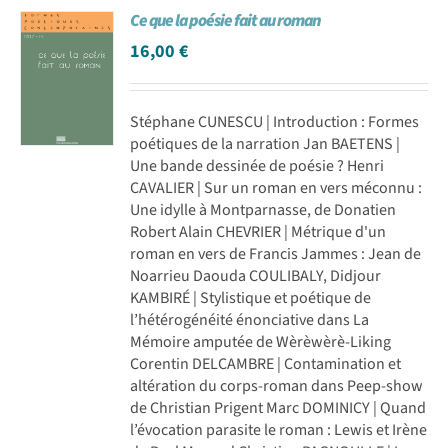
Ce que la poésie fait au roman
Achat en ligne
16,00
€
Panier WooCommerce
Stéphane CUNESCU | Introduction : Formes
poétiques de la narration Jan BAETENS |
Une bande dessinée de poésie ? Henri
CAVALIER | Sur un roman en vers méconnu :
Une idylle à Montparnasse, de Donatien
Robert Alain CHEVRIER | Métrique d'un
roman en vers de Francis Jammes : Jean de
Noarrieu Daouda COULIBALY, Didjour
KAMBIRÉ | Stylistique et poétique de
l’hétérogénéité énonciative dans La
Mémoire amputée de Wèrèwèrè-Liking
Corentin DELCAMBRE | Contamination et
altération du corps-roman dans Peep-show
de Christian Prigent Marc DOMINICY | Quand
l’évocation parasite le roman : Lewis et Irène