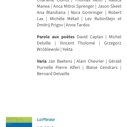
Charlène Clonts | Thomas Keith | Raluca
Manea | Anca Mitroi Sprenger | Jason Skeet
Ana Blandiana | Nora Gomringer | Robert
Lax | Michèle Métail | Lev Rubinštejn et
Dmitrij Prigov | Anne Tardos
Parole aux poètes
David Caplan | Michel
Delville | Vincent Tholomé | Grzegorz
Wróblewski | Yekta
Varia
Jan Baetens | Alain Chevrier | Gérald
Purnelle Pierre Alferi | Blaise Cendrars |
Bernard Delvaille
La Phrase