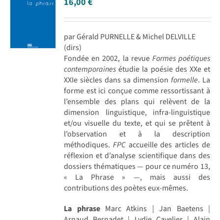
16,00
€
par Gérald PURNELLE & Michel DELVILLE
(dirs)
Fondée en 2002, la revue
Formes poétiques
contemporaines
étudie la poésie des XXe et
XXIe siècles dans sa dimension
formelle
. La
forme est ici conçue comme ressortissant à
l’ensemble des plans qui relèvent de la
dimension linguistique, infra-linguistique
et/ou visuelle du texte, et qui se prêtent à
l’observation et à la description
méthodiques.
FPC
accueille des articles de
réflexion et d’analyse scientifique dans des
dossiers thématiques — pour ce numéro 13,
« La Phrase » —, mais aussi des
contributions des poètes eux-mêmes.
La phrase
Marc Atkins | Jan Baetens |
Arnaud Bernadet | Lydie Cavelier | Alain