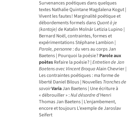
Survenances poétiques dans quelques
textes Nathalie Quintane Magdalena Kogut |
Vivent les fautes ! Marginalité poétique et
déborde­ments formels dans
Quant à je
(kantaje)
de Katalin Molnár Letizia Lupino |
Bernard Noël, contraintes, formes et
expérimentations Stéphane Lambion |
Parole, personne
: du vers au corps Jan
Baetens | Pourquoi la poésie ?
Parole aux
poètes
Refaire la poésie ? |
Entretien de Jan
Baetens avec Vincent Broqua
Alain Chevrier |
Les contraintes poétiques : ma forme de
liberté Daniel Bilous | Nouvelles
Tranches de
savoir
Varia
Jan Baetens | Une écriture à
« débrouiller » :
Nul désordre
d’Henri
Thomas Jan Baetens | L’enjambement,
encore et toujours L’exemple de Jaroslav
Seifert