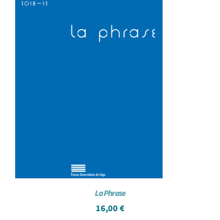
La Phrase
16,00
€