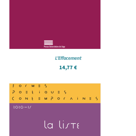
L’Effacement
14,77
€