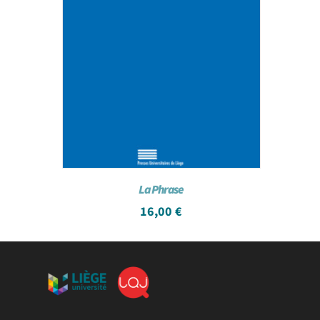
La Phrase
16,00
€