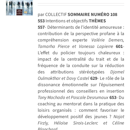
par COLLECTIF
SOMMAIRE NUMÉRO 108
553
Intentions et objectifs
THÈMES
557
- Déterminants de l’identité amoureuse :
contribution de la perspective profane à la
compréhension experte
Valérie Demers,
Tamarha Pierce et Vanessa Lapierre
601
-
L’effet du policier toujours chaleureux :
impact de la centralité du trait et de la
fréquence de la conduite sur la réduction
des attributions stéréotypées
Djamel
Oulmokthar et Davy Castel
629
- Le rôle de la
dissonance émotionnelle sur l’épuisement
professionnel des conseillers en insertion
Tony Machado et Pascale Desrumaux
653
- Du
coaching au mentorat dans la pratique des
loisirs organisés : comment favoriser le
développement positif des jeunes ?
Najat
Firzly, Héloïse Sirois-Leclerc et Céline
Blanchard