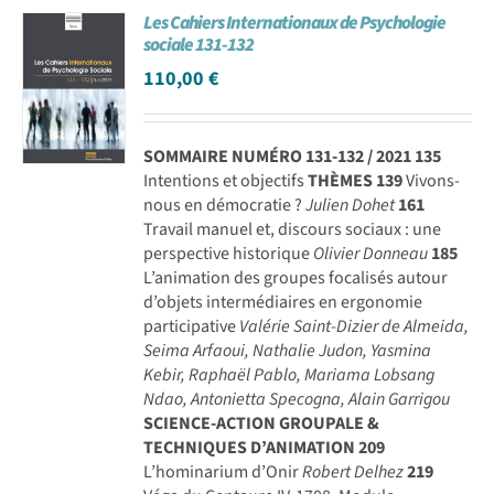
Les Cahiers Internationaux de Psychologie
Achat en ligne
sociale 131-132
110,00
€
Panier WooCommerce
SOMMAIRE NUMÉRO 131-132 / 2021
135
Intentions et objectifs
THÈMES
139
Vivons-
nous en démocratie ?
Julien Dohet
161
Travail manuel et, discours sociaux : une
perspective historique
Olivier Donneau
185
L’animation des groupes focalisés autour
d’objets intermédiaires en ergonomie
participative
Valérie Saint-Dizier de Almeida,
Seima Arfaoui, Nathalie Judon, Yasmina
Kebir, Raphaël Pablo, Mariama Lobsang
Ndao, Antonietta Specogna, Alain Garrigou
SCIENCE-ACTION GROUPALE &
TECHNIQUES D’ANIMATION
209
L’hominarium d’Onir
Robert Delhez
219