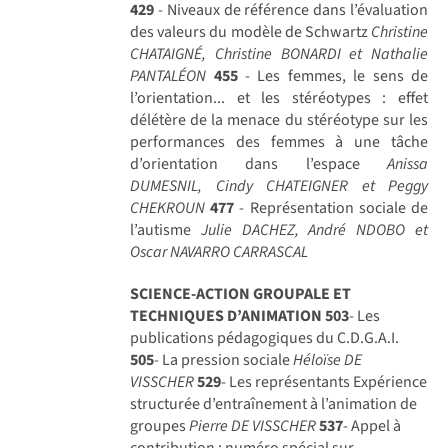
429
- Niveaux de référence dans l’évaluation
des valeurs du modèle de Schwartz
Christine
CHATAIGNÉ, Christine BONARDI et Nathalie
PANTALÉON
455
- Les femmes, le sens de
l’orientation... et les stéréotypes : effet
délétère de la menace du stéréotype sur les
performances des femmes à une tâche
d’orientation dans l’espace
Anissa
DUMESNIL, Cindy CHATEIGNER et Peggy
CHEKROUN
477
- Représentation sociale de
l’autisme
Julie DACHEZ, André NDOBO et
Oscar NAVARRO CARRASCAL
SCIENCE-ACTION GROUPALE ET
TECHNIQUES D’ANIMATION
503
- Les
publications pédagogiques du C.D.G.A.I.
505
- La pression sociale
Héloïse DE
VISSCHER
529
- Les représentants Expérience
structurée d’entraînement à l’animation de
groupes
Pierre DE VISSCHER
537
- Appel à
contribution : numéro spécial sur