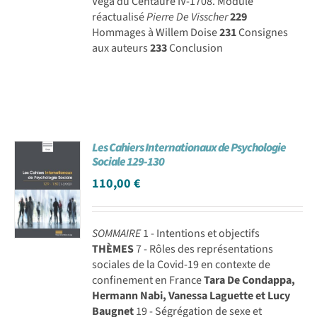
Véga du Centaure IV-1708. Module
réactualisé
Pierre De Visscher
229
Hommages à Willem Doise
231
Consignes
aux auteurs
233
Conclusion
Les Cahiers Internationaux de Psychologie
Sociale 129-130
110,00
€
SOMMAIRE
1 - Intentions et objectifs
THÈMES
7 - Rôles des représentations
sociales de la Covid-19 en contexte de
confinement en France
Tara De Condappa,
Hermann Nabi, Vanessa Laguette et Lucy
Baugnet
19 - Ségrégation de sexe et