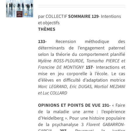
par COLLECTIF
SOMMAIRE
129
- Intentions
et objectifs
THÈMES
133-
Recension méthodique des
déterminants de l’engagement paternel
selon la théorie du comportement planifié
Mylène ROSS-PLOURDE, Tamarha PIERCE et
Francine DE MONTIGNY
157
- Interactions et
mise en jeu corporelle à l’école. Le cas
d’élèves en difficulté d’adaptation motrice
Marc LEGRAND, Eric DUGAS, Martial MEZIANI
et Luc COLLARD
OPINIONS ET POINTS DE VUE
191-
« Faire
de la maladie une arme : l’expérience
d’Heidelberg ». Pour une histoire populaire
de la psychanalyse 3
Florent GABARRON-
GARCIA
2
07
- Pourquoi la justice