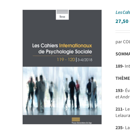
Les Cah
27,50
par CO
SOMMAI
189-
Int
THÈME
193-
Éva
et And
211-
Les
Lelaura
235-
La