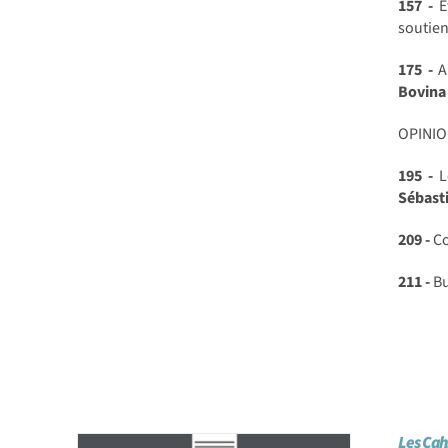
157 -
E
soutie
175 -
An
Bovina
OPINIO
195 -
Le
Sébasti
209 -
Co
211 -
Bu
Les Cah