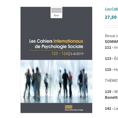
Les Cah
27,50
Revue n
SOMMAI
111 -
In
113 -
Éd
115 -
Ho
THÈME
119 -
Wh
Bonett
141 -
Le