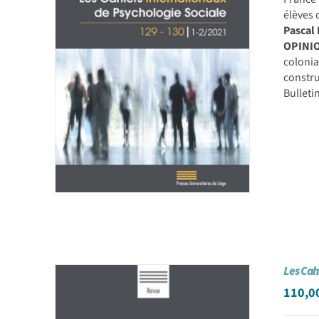
élèves 
Pascal 
OPINI
coloni
constru
Bullet
Les Cah
110,0