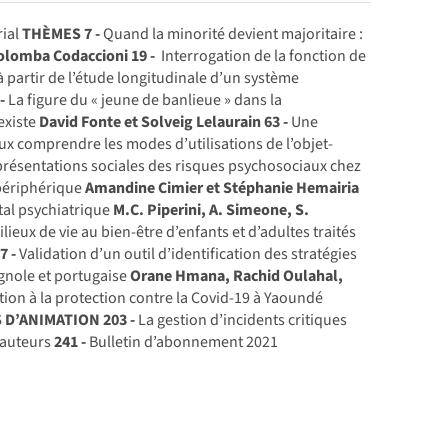
rial
THÈMES
7 -
Quand la minorité devient majoritaire :
olomba Codaccioni
19 -
Interrogation de la fonction de
à partir de l’étude longitudinale d’un système
-
La figure du « jeune de banlieue » dans la
existe
David Fonte et Solveig Lelaurain
63 -
Une
x comprendre les modes d’utilisations de l’objet-
résentations sociales des risques psychosociaux chez
e périphérique
Amandine Cimier et Stéphanie Hemairia
tal psychiatrique
M.C. Piperini, A. Simeone, S.
ieux de vie au bien-être d’enfants et d’adultes traités
7 -
Validation d’un outil d’identification des stratégies
agnole et portugaise
Orane Hmana, Rachid Oulahal,
tion à la protection contre la Covid-19 à Yaoundé
 D’ANIMATION
203 -
La gestion d’incidents critiques
 auteurs
241 -
Bulletin d’abonnement 2021