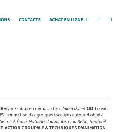
IONS
CONTACTS
ACHAT EN LIGNE
39
Vivons-nous en démocratie ?
Julien Dohet
161
Travail
85
L’animation des groupes focalisés autour d’objets
, Seima Arfaoui, Nathalie Judon, Yasmina Kebir, Raphaël
CE-ACTION GROUPALE & TECHNIQUES D’ANIMATION