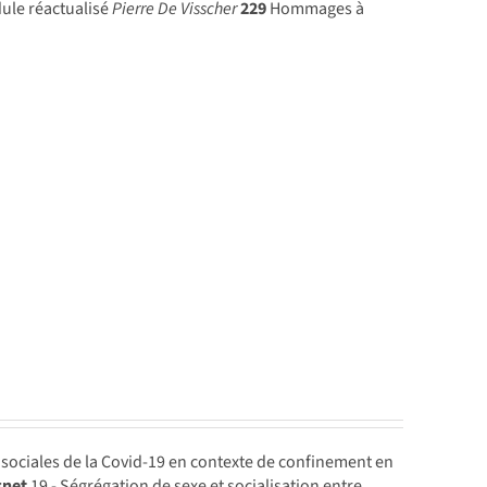
ule réactualisé
Pierre De Visscher
229
Hommages à
 sociales de la Covid-19 en contexte de confinement en
gnet
19 - Ségrégation de sexe et socialisation entre