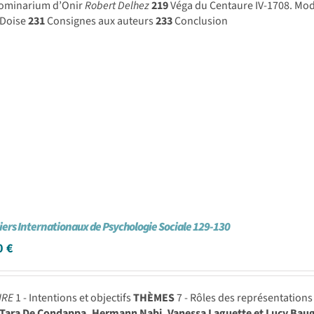
ominarium d’Onir
Robert Delhez
219
Véga du Centaure IV-1708. Mod
 Doise
231
Consignes aux auteurs
233
Conclusion
iers Internationaux de Psychologie Sociale 129-130
0
€
IRE
1 - Intentions et objectifs
THÈMES
7 - Rôles des représentations
Tara De Condappa, Hermann Nabi, Vanessa Laguette et Lucy Bau