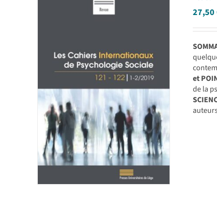
27,50
SOMMAI
quelqu
contemp
et POI
de la 
SCIEN
auteurs