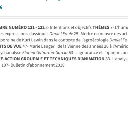
€
RE NUMÉRO 121 - 122
3- Intentions et objectifs
THÈMES
7- L’humo
es expressions classiques
Daniel Faulx
25- Mettre en oeuvre des act
oraine de Kurt Lewin dans le contexte de l’agroécologie
Daniel Fau
NTS DE VUE
47- Marie Langer : de la Vienne des années 20 à l’Améri
psychanalyse
Florent Gabarron-Garcia
63- L’ignorance et l’opinion, 
CE-ACTION GROUPALE ET TECHNIQUES D’ANIMATION
83- L’analys
 107- Bulletin d’abonnement 2019