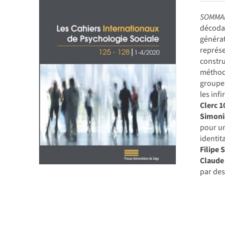
SOMMAI
décodag
générat
représe
constru
méthodo
groupe
les inf
Clerc
1
Simonia
pour u
identit
Filipe 
Claude
par des