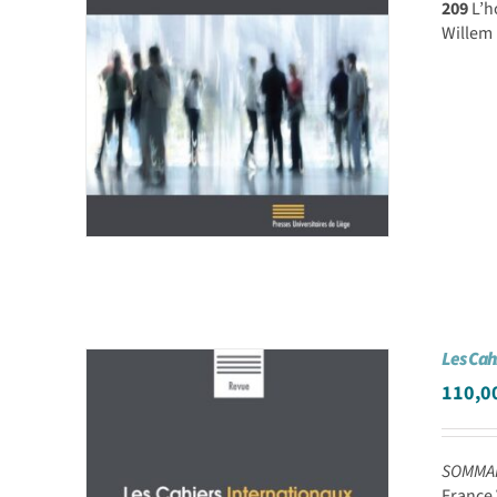
209
L’h
Willem
Les Cah
110,0
SOMMA
France