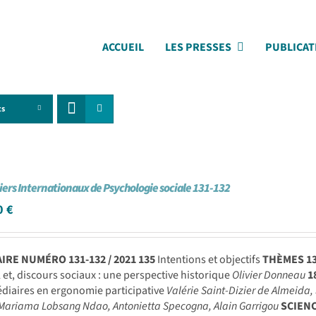
ACCUEIL
LES PRESSES
PUBLICAT
ts
iers Internationaux de Psychologie sociale 131-132
0
€
RE NUMÉRO 131-132 / 2021
135
Intentions et objectifs
THÈMES
1
et, discours sociaux : une perspective historique
Olivier Donneau
1
diaires en ergonomie participative
Valérie Saint-Dizier de Almeida
Mariama Lobsang Ndao, Antonietta Specogna, Alain Garrigou
SCIEN