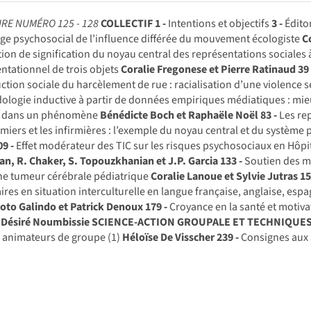
RE NUMÉRO 125 - 128
COLLECTIF
1 -
Intentions et objectifs
3 -
Édito
e psychosocial de l’influence différée du mouvement écologiste
C
ion de signification du noyau central des représentations sociales 
ntationnel de trois objets
Coralie Fregonese et Pierre Ratinaud
39 
ction sociale du harcèlement de rue : racialisation d’une violence s
logie inductive à partir de données empiriques médiatiques : mieu
 dans un phénomène
Bénédicte Boch et Raphaële Noël
83 -
Les rep
irmiers et les infirmières : l’exemple du noyau central et du systèm
09 -
Effet modérateur des TIC sur les risques psychosociaux en Hôpi
n, R. Chaker, S. Topouzkhanian et J.P. Garcia
133 -
Soutien des mil
ne tumeur cérébrale pédiatrique
Coralie Lanoue et Sylvie Jutras
15
aires en situation interculturelle en langue française, anglaise, esp
Soto Galindo et Patrick Denoux
179 -
Croyance en la santé et motiva
 Désiré Noumbissie
SCIENCE-ACTION GROUPALE ET TECHNIQUES
 animateurs de groupe (1)
Héloïse De Visscher
239 -
Consignes aux