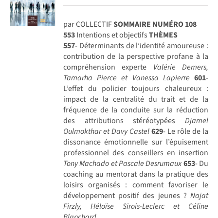
par COLLECTIF
SOMMAIRE NUMÉRO 108
553
Intentions et objectifs
THÈMES
557
- Déterminants de l’identité amoureuse :
contribution de la perspective profane à la
compréhension experte
Valérie Demers,
Tamarha Pierce et Vanessa Lapierre
601
-
L’effet du policier toujours chaleureux :
impact de la centralité du trait et de la
fréquence de la conduite sur la réduction
des attributions stéréotypées
Djamel
Oulmokthar et Davy Castel
629
- Le rôle de la
dissonance émotionnelle sur l’épuisement
professionnel des conseillers en insertion
Tony Machado et Pascale Desrumaux
653
- Du
coaching au mentorat dans la pratique des
loisirs organisés : comment favoriser le
développement positif des jeunes ?
Najat
Firzly, Héloïse Sirois-Leclerc et Céline
Blanchard