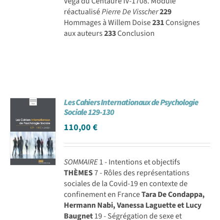
Véga du Centaure IV-1708. Module
réactualisé
Pierre De Visscher
229
Hommages à Willem Doise
231
Consignes
aux auteurs
233
Conclusion
Les Cahiers Internationaux de Psychologie
Sociale 129-130
110,00
€
SOMMAIRE
1 - Intentions et objectifs
THÈMES
7 - Rôles des représentations
sociales de la Covid-19 en contexte de
confinement en France
Tara De Condappa,
Hermann Nabi, Vanessa Laguette et Lucy
Baugnet
19 - Ségrégation de sexe et