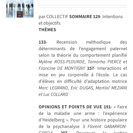
par COLLECTIF
SOMMAIRE
129
- Intentions
et objectifs
THÈMES
133-
Recension méthodique des
déterminants de l’engagement paternel
selon la théorie du comportement planifié
Mylène ROSS-PLOURDE, Tamarha PIERCE et
Francine DE MONTIGNY
157
- Interactions et
mise en jeu corporelle à l’école. Le cas
d’élèves en difficulté d’adaptation motrice
Marc LEGRAND, Eric DUGAS, Martial MEZIANI
et Luc COLLARD
OPINIONS ET POINTS DE VUE
191-
« Faire
de la maladie une arme : l’expérience
d’Heidelberg ». Pour une histoire populaire
de la psychanalyse 3
Florent GABARRON-
GARCIA
2
07
- Pourquoi la justice