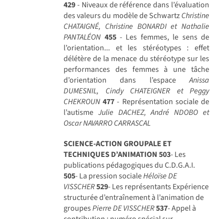
429
- Niveaux de référence dans l’évaluation
des valeurs du modèle de Schwartz
Christine
CHATAIGNÉ, Christine BONARDI et Nathalie
PANTALÉON
455
- Les femmes, le sens de
l’orientation... et les stéréotypes : effet
délétère de la menace du stéréotype sur les
performances des femmes à une tâche
d’orientation dans l’espace
Anissa
DUMESNIL, Cindy CHATEIGNER et Peggy
CHEKROUN
477
- Représentation sociale de
l’autisme
Julie DACHEZ, André NDOBO et
Oscar NAVARRO CARRASCAL
SCIENCE-ACTION GROUPALE ET
TECHNIQUES D’ANIMATION
503
- Les
publications pédagogiques du C.D.G.A.I.
505
- La pression sociale
Héloïse DE
VISSCHER
529
- Les représentants Expérience
structurée d’entraînement à l’animation de
groupes
Pierre DE VISSCHER
537
- Appel à
contribution : numéro spécial sur