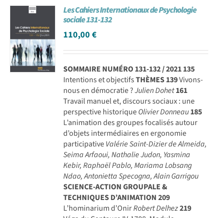
Les Cahiers Internationaux de Psychologie
Achat en ligne
sociale 131-132
110,00
€
Panier WooCommerce
SOMMAIRE NUMÉRO 131-132 / 2021
135
Intentions et objectifs
THÈMES
139
Vivons-
nous en démocratie ?
Julien Dohet
161
Travail manuel et, discours sociaux : une
perspective historique
Olivier Donneau
185
L’animation des groupes focalisés autour
d’objets intermédiaires en ergonomie
participative
Valérie Saint-Dizier de Almeida,
Seima Arfaoui, Nathalie Judon, Yasmina
Kebir, Raphaël Pablo, Mariama Lobsang
Ndao, Antonietta Specogna, Alain Garrigou
SCIENCE-ACTION GROUPALE &
TECHNIQUES D’ANIMATION
209
L’hominarium d’Onir
Robert Delhez
219