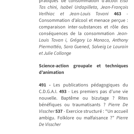
pratiques de consommation d’alcool
Elsa
Tas chini, Isabel Urdapilleta, Jean-François
Verlhiac et Jean-Louis Tavani
463
-
Consommation d’alcool et menace perçue :
comparaison inter-substances et rôle des
conséquences de la consommation
Jean-
Louis Tavan i, Grégory Lo Monaco, Anthony
Piermattéo, Sara Guened, Solveig Le Laurain
et Julie Collange
Science-action groupale et techniques
d’animation
491 -
Les publications pédagogiques du
C.D.G.A.I.
493
- Les premiers pas d’une vie
nouvelle. Baptême ou bizutage ? Rites
bénéfiques ou traumatisants ?
Pierre De
Visscher
537
- Exercice structuré : “Un accueil
ambigu. Folklore ou malfaisance ?”
Pierre
De Visscher