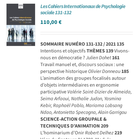
Les Cahiers Internationaux de Psychologie
Achat en ligne
sociale 131-132
110,00
€
Panier WooCommerce
SOMMAIRE NUMÉRO 131-132 / 2021
135
Intentions et objectifs
THÈMES
139
Vivons-
nous en démocratie ?
Julien Dohet
161
Travail manuel et, discours sociaux : une
perspective historique
Olivier Donneau
185
L’animation des groupes focalisés autour
d’objets intermédiaires en ergonomie
participative
Valérie Saint-Dizier de Almeida,
Seima Arfaoui, Nathalie Judon, Yasmina
Kebir, Raphaël Pablo, Mariama Lobsang
Ndao, Antonietta Specogna, Alain Garrigou
SCIENCE-ACTION GROUPALE &
TECHNIQUES D’ANIMATION
209
L’hominarium d’Onir
Robert Delhez
219