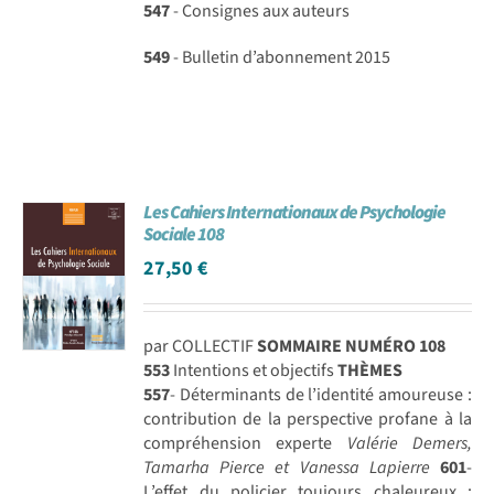
547
- Consignes aux auteurs
549
- Bulletin d’abonnement 2015
Les Cahiers Internationaux de Psychologie
Sociale 108
27,50
€
par COLLECTIF
SOMMAIRE NUMÉRO 108
553
Intentions et objectifs
THÈMES
557
- Déterminants de l’identité amoureuse :
contribution de la perspective profane à la
compréhension experte
Valérie Demers,
Tamarha Pierce et Vanessa Lapierre
601
-
L’effet du policier toujours chaleureux :