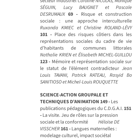
secteur industriel
Caroline NICOLAS, Monique
SÉGUIN, Lucy BAUGNET et Pascale
DESRUMAUX
69 -
Risque et construction
sociale : une approche interculturelle
Ruxanda KMIEC et Christine ROLAND-LÉVY
101 -
Place des risques côtiers dans les
représentations sociales du cadre de vie
d’habitants de communes littorales
Nathalie KRIEN et Élisabeth MICHEL-GUILLOU
123 -
Mémoire et représentation sociale sur
le statut de l’élément contradicteur
Jean
Louis TAVANI, Patrick RATEAU, Rasyid Bo
SANITIOSO et Michel-Louis ROUQUETTE
SCIENCE-ACTION GROUPALE ET
TECHNIQUES D’ANIMATION
149 -
Les
publications pédagogiques du C.D.G.A.I.
151
-
La visite. Jeu de rôles sur la pression
sociale et la conformité
Héloïse DE
VISSCHER
161 -
Langues maternelles :
modelage culturel, impact sociétal