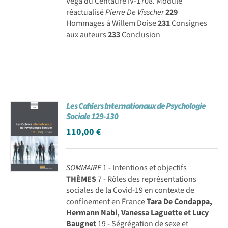
Véga du Centaure IV-1708. Module
réactualisé
Pierre De Visscher
229
Hommages à Willem Doise
231
Consignes
aux auteurs
233
Conclusion
Les Cahiers Internationaux de Psychologie
Sociale 129-130
110,00
€
SOMMAIRE
1 - Intentions et objectifs
THÈMES
7 - Rôles des représentations
sociales de la Covid-19 en contexte de
confinement en France
Tara De Condappa,
Hermann Nabi, Vanessa Laguette et Lucy
Baugnet
19 - Ségrégation de sexe et