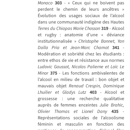
Monaco
303
- « Ceux qui ne boivent pas
perdent le chemin de leurs ancêtres »
Évolution des usages sociaux de l’alcool
dans une communauté indigène des Hautes
Terres du Chiapas
Marie Chosson
319
- Alcool
et rugby : anatomie d’une « déviance
institutionnalisée »
Christophe Bonnet, Yan
Dalla Pria et Jean-Marc Chamot
341
-
Modération et sobriété chez les étudiants :
entre ethos de vie et résistance aux normes
Ludovic Gaussot, Nicolas Palierne et Loïc Le
Minor
375
- Les fonctions ambivalentes de
l’alcool en milieu de travail : bon objet et
mauvais objet
Renaud Crespin, Dominique
Lhuilier et Gladys Lutz
403
- Alcool et
grossesse : une recherche qualitative
auprès de femmes enceintes
Julie Brahic,
Olivier Thomas et Lionel Dany
435
-
Représentations sociales de l’alcoolisme
féminin et masculin en fonction des