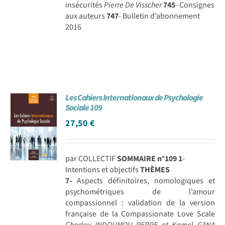
insécurités
Pierre De Visscher
745
- Consignes
aux auteurs
747
- Bulletin d’abonnement
2016
Les Cahiers Internationaux de Psychologie
Sociale 109
27,50
€
par COLLECTIF
SOMMAIRE n°109
1
-
Intentions et objectifs
THÈMES
7-
Aspects définitoires, nomologiques et
psychométriques de l’amour
compassionnel : validation de la version
française de la Compassionate Love Scale
Charlay INDOUMOU PEPPE et Kamel GANA