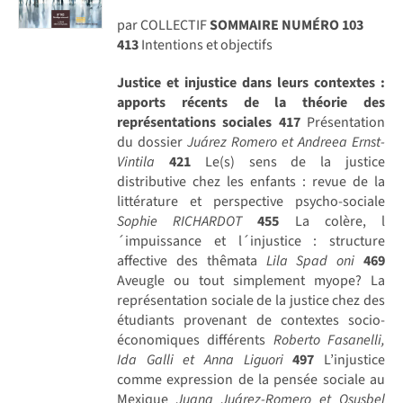
par COLLECTIF
SOMMAIRE NUMÉRO 103
413
Intentions et objectifs
Justice et injustice dans leurs contextes :
apports récents de la théorie des
représentations sociales
417
Présentation
du dossier
Juárez Romero et Andreea Ernst-
Vintila
421
Le(s) sens de la justice
distributive chez les enfants : revue de la
littérature et perspective psycho-sociale
Sophie RICHARDOT
455
La colère, l
´impuissance et l´injustice : structure
affective des thêmata
Lila Spad oni
469
Aveugle ou tout simplement myope? La
représentation sociale de la justice chez des
étudiants provenant de contextes socio-
économiques différents
Roberto Fasanelli,
Ida Galli et Anna Liguori
497
L’injustice
comme expression de la pensée sociale au
Mexique
Juana Juárez-Romero et Osusbel