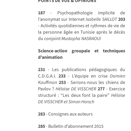
POINTS DE VUE & OPINIONS
187
- Psychopathologie implicite de
l’anonymat sur Internet
Isabelle SAILLOT
203
- Activités quotidiennes et rythmes de vie de
la personne âgée en Tunisie après le décès
du conjoint
Mustapha NASRAOUI
Science-action groupale et techniques
d’animation
231
- Les publications pédagogiques du
C.D.G.A.I.
233
- L’équipe en crise
Damien
Kauffman
253
- Serions-nous les chiens de
Pavlov ?
Héloïse DE VISSCHER
277
- Exercice
structuré : “Les deux font la paire”
Héloïse
DE VISSCHER et Simon Horsch
283
- Consignes aux auteurs
285
- Bulletin d’abonnement 2015