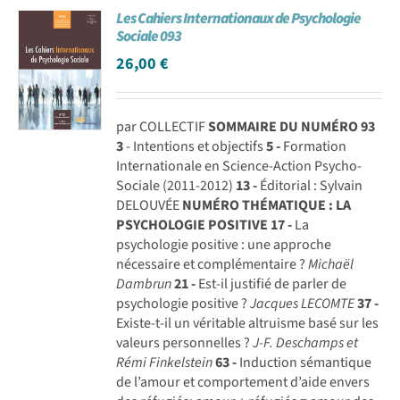
Les Cahiers Internationaux de Psychologie
Achat en ligne
Sociale 093
26,00
€
Panier WooCommerce
par COLLECTIF
SOMMAIRE DU NUMÉRO 93
3
- Intentions et objectifs
5 -
Formation
Internationale en Science-Action Psycho-
Sociale (2011-2012)
13 -
Éditorial : Sylvain
DELOUVÉE
NUMÉRO THÉMATIQUE : LA
PSYCHOLOGIE POSITIVE
17 -
La
psychologie positive : une approche
nécessaire et complémentaire ?
Michaël
Dambrun
21 -
Est-il justifié de parler de
psychologie positive ?
Jacques LECOMTE
37 -
Existe-t-il un véritable altruisme basé sur les
valeurs personnelles ?
J-F. Deschamps et
Rémi Finkelstein
63 -
Induction sémantique
de l’amour et comportement d’aide envers