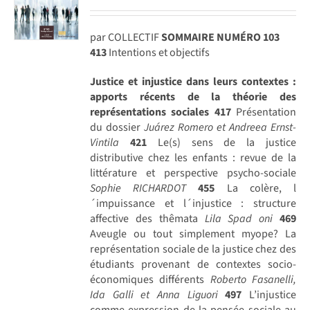
par COLLECTIF
SOMMAIRE NUMÉRO 103
413
Intentions et objectifs
Justice et injustice dans leurs contextes :
apports récents de la théorie des
représentations sociales
417
Présentation
du dossier
Juárez Romero et Andreea Ernst-
Vintila
421
Le(s) sens de la justice
distributive chez les enfants : revue de la
littérature et perspective psycho-sociale
Sophie RICHARDOT
455
La colère, l
´impuissance et l´injustice : structure
affective des thêmata
Lila Spad oni
469
Aveugle ou tout simplement myope? La
représentation sociale de la justice chez des
étudiants provenant de contextes socio-
économiques différents
Roberto Fasanelli,
Ida Galli et Anna Liguori
497
L’injustice
comme expression de la pensée sociale au