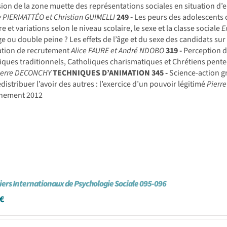
ion de la zone muette des représentations sociales en situation d’en
 PIERMATTÉO et Christian GUIMELLI
249 -
Les peurs des adolescents c
re et variations selon le niveau scolaire, le sexe et la classe sociale
E
e ou double peine ? Les effets de l’âge et du sexe des candidats sur 
ation de recrutement
Alice FAURE et André NDOBO
319 -
Perception d
iques traditionnels, Catholiques charismatiques et Chrétiens pen
ierre DECONCHY
TECHNIQUES D’ANIMATION
345 -
Science-action g
distribuer l’avoir des autres : l’exercice d’un pouvoir légitimé
Pierr
nement 2012
iers Internationaux de Psychologie Sociale 095-096
€