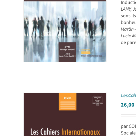
Inducti
LAMY, 
sont-il
bonheur
Martin
Lucie M
de par
Les Cah
26,00
par CO
Sociale