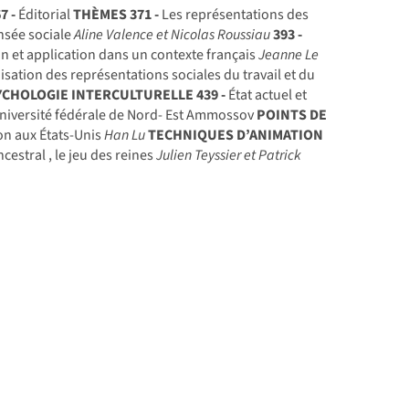
7 -
Éditorial
THÈMES
371 -
Les représentations des
nsée sociale
Aline Valence et Nicolas Roussiau
393 -
n et application dans un contexte français
Jeanne Le
isation des représentations sociales du travail et du
YCHOLOGIE INTERCULTURELLE
439 -
État actuel et
 Université fédérale de Nord- Est Ammossov
POINTS DE
on aux États-Unis
Han Lu
TECHNIQUES D’ANIMATION
cestral , le jeu des reines
Julien Teyssier et Patrick