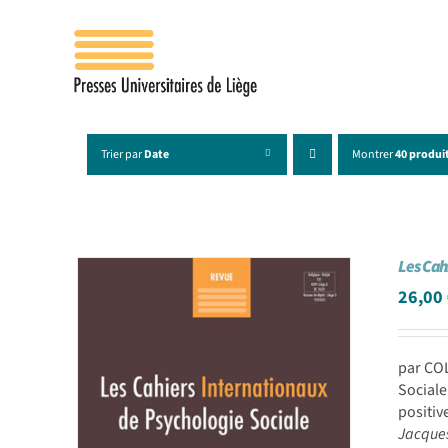
Passer
au
contenu
Trier par
Date
Montrer
40 produi
Les Cah
26,00
par CO
Sociale
positiv
Jacque