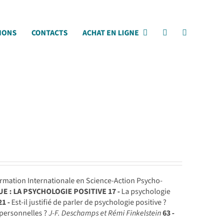
IONS
CONTACTS
ACHAT EN LIGNE
rmation Internationale en Science-Action Psycho-
 : LA PSYCHOLOGIE POSITIVE
17 -
La psychologie
21 -
Est-il justifié de parler de psychologie positive ?
s personnelles ?
J-F. Deschamps et Rémi Finkelstein
63 -