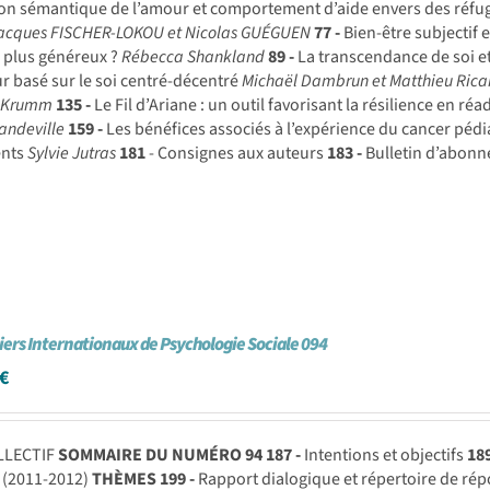
on sémantique de l’amour et comportement d’aide envers des réfug
Jacques FISCHER-LOKOU et Nicolas GUÉGUEN
77 -
Bien-être subjectif 
s plus généreux ?
Rébecca Shankland
89 -
La transcendance de soi et
 basé sur le soi centré-décentré
Michaël Dambrun et Matthieu Rica
 -Krumm
135 -
Le Fil d’Ariane : un outil favorisant la résilience en ré
andeville
159 -
Les bénéfices associés à l’expérience du cancer pédia
ents
Sylvie Jutras
181
- Consignes aux auteurs
183 -
Bulletin d’abon
iers Internationaux de Psychologie Sociale 094
€
LLECTIF
SOMMAIRE DU NUMÉRO 94
187 -
Intentions et objectifs
189
 (2011-2012)
THÈMES
199 -
Rapport dialogique et répertoire de ré