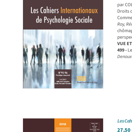
par CO
Droits 
Comment
Roy, Ré
chômag
perspec
VUE E
499 -
Le
Denoux
Les Cah
27,50