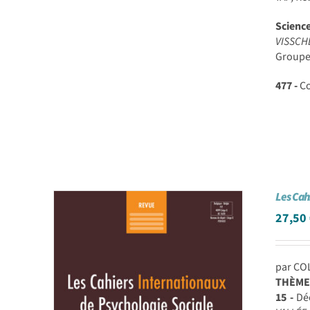
Scienc
VISSCH
Groupes
477 -
Co
Les Cah
27,50
par CO
THÈME
15 -
Déc