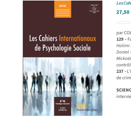
Les Cah
27,50
par CO
129 -
Fa
Halimi-
Daniel 
Mickaë
contrôl
237 -
L’
de cri
SCIEN
intervi