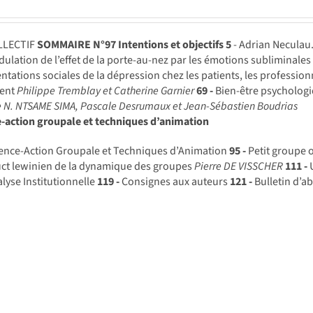
LLECTIF
SOMMAIRE N°97
Intentions et objectifs
5
- Adrian Necula
ulation de l’effet de la porte-au-nez par les émotions subliminale
ntations sociales de la dépression chez les patients, les profession
ment
Philippe Tremblay et Catherine Garnier
69 -
Bien-être psychologi
e N. NTSAME SIMA, Pascale Desrumaux et Jean-Sébastien Boudrias
e-action groupale et techniques d’animation
ence-Action Groupale et Techniques d’Animation
95 -
Petit groupe o
uct lewinien de la dynamique des groupes
Pierre DE VISSCHER
111 -
U
alyse Institutionnelle
119 -
Consignes aux auteurs
121 -
Bulletin d’