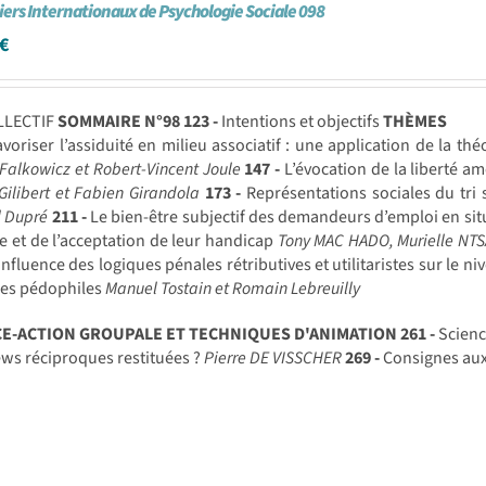
iers Internationaux de Psychologie Sociale 098
€
LLECTIF
SOMMAIRE N°98
123 -
Intentions et objectifs
THÈMES
voriser l’assiduité en milieu associatif : une application de la t
Falkowicz et Robert-Vincent Joule
147 -
L’évocation de la liberté amé
Gilibert et Fabien Girandola
173 -
Représentations sociales du tri s
l Dupré
211 -
Le bien-être subjectif des demandeurs d’emploi en situa
e et de l’acceptation de leur handicap
Tony MAC HADO, Murielle NT
influence des logiques pénales rétributives et utilitaristes sur le n
mes pédophiles
Manuel Tostain et Romain Lebreuilly
CE-ACTION GROUPALE ET TECHNIQUES D'ANIMATION
261 -
Scienc
ews réciproques restituées ?
Pierre DE VISSCHER
269 -
Consignes au