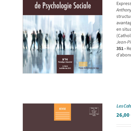
Express
Anthony
structu
avantag
en situ
(Cathol
Jean-P
351 -
Re
d’abon
Les Cah
26,00