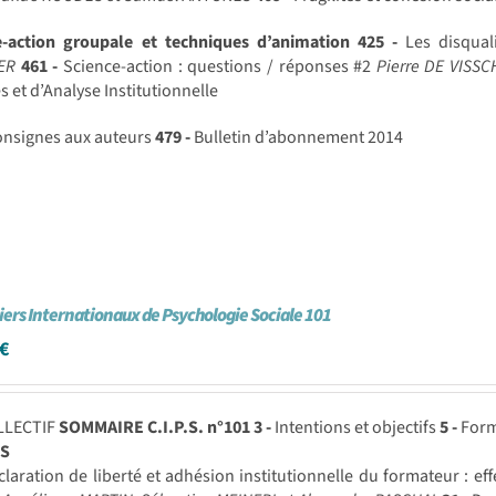
e-action groupale et techniques d’animation
425 -
Les disqual
ER
461 -
Science-action : questions / réponses #2
Pierre DE VISS
 et d’Analyse Institutionnelle
nsignes aux auteurs
479 -
Bulletin d’abonnement 2014
iers Internationaux de Psychologie Sociale 101
€
LLECTIF
SOMMAIRE C.I.P.S. n°101
3 -
Intentions et objectifs
5 -
Form
S
laration de liberté et adhésion institutionnelle du formateur : eff