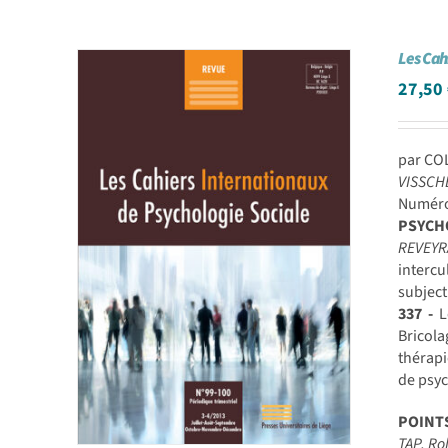
Les Cah
27,50
par CO
VISSCH
Numéro 
PSYCH
REVEY
intercu
subject
337 -
L
Bricola
thérapi
de psyc
POINT
TAP, R