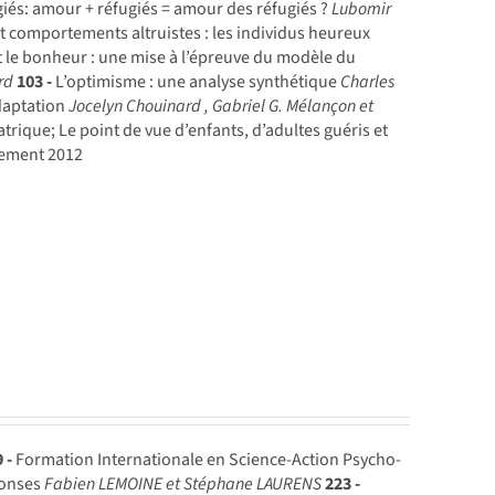
iés: amour + réfugiés = amour des réfugiés ?
Lubomir
et comportements altruistes : les individus heureux
 le bonheur : une mise à l’épreuve du modèle du
rd
103 -
L’optimisme : une analyse synthétique
Charles
adaptation
Jocelyn Chouinard , Gabriel G. Mélançon et
trique; Le point de vue d’enfants, d’adultes guéris et
nement 2012
 -
Formation Internationale en Science-Action Psycho-
ponses
Fabien LEMOINE et Stéphane LAURENS
223 -