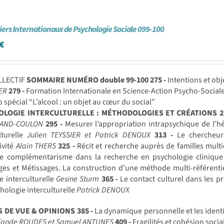
iers Internationaux de Psychologie Sociale 099-100
€
LLECTIF
SOMMAIRE NUMÉRO double 99-100
275 -
Intentions et obj
ER
279 -
Formation Internationale en Science-Action Psycho-Sociale
spécial “L’alcool : un objet au cœur du social”
OLOGIE INTERCULTURELLE : MÉTHODOLOGIES ET CRÉATIONS
2
RAND-COULON
295 -
Mesurer l’appropriation intrapsychique de l’hét
lturelle
Julien TEYSSIER et Patrick DENOUX
313 -
Le chercheur e
ivité
Alain THERS
325 -
Récit et recherche auprès de familles multic
e complémentarisme dans la recherche en psychologie clinique 
ges et Métissages. La construction d’une méthode multi-référenti
e interculturelle
Gesine Sturm
365 -
Le contact culturel dans les 
hologie interculturelle
Patrick DENOUX
S DE VUE & OPINIONS
385 -
La dynamique personnelle et les ident
olande ROUDES et Samuel ANTUNES
409 -
Fragilités et cohésion soci