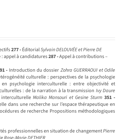
ectifs
277 -
Éditorial
Sylvain DELOUVÉE et Pierre DE
 : appel à candidatures
287 -
Appel à contributions –
91 -
Introduction du dossier
Zohra GUERRAOUI et Odile
érogénéité culturelle : perspectives de la psychologie
n psychologie interculturelle : entre objectivité et
ulturelles : de la narration à la transmission
Ivy Daure
interculturelle
Malika Mansouri et Gesine Sturm
351 -
elle dans une recherche sur l’espace thérapeutique en
procédures de recherche Propositions méthodologiques
ités professionnelles en situation de changement
Pierre
ale
Rose-Marie DETHIER