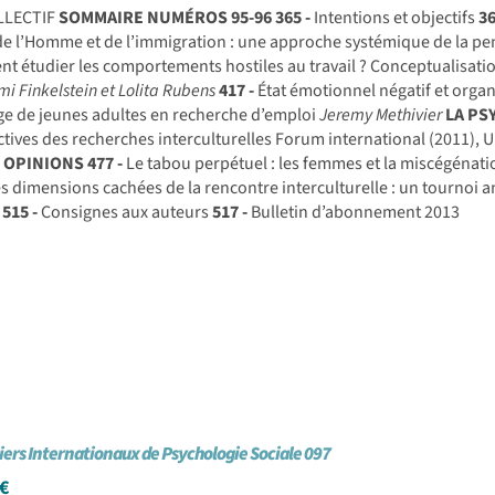
LLECTIF
SOMMAIRE NUMÉROS 95-96
365 -
Intentions et objectifs
36
de l’Homme et de l’immigration : une approche systémique de la pe
 étudier les comportements hostiles au travail ? Conceptualisatio
mi Finkelstein et Lolita Rubens
417 -
État émotionnel négatif et organ
e de jeunes adultes en recherche d’emploi
Jeremy Methivier
LA PS
tives des recherches interculturelles Forum international (2011),
T OPINIONS
477 -
Le tabou perpétuel : les femmes et la miscégénati
s dimensions cachées de la rencontre interculturelle : un tournoi an
515 -
Consignes aux auteurs
517 -
Bulletin d’abonnement 2013
iers Internationaux de Psychologie Sociale 097
€