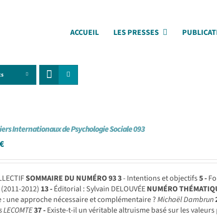
ACCUEIL
LES PRESSES
PUBLICAT
ts
iers Internationaux de Psychologie Sociale 093
€
LLECTIF
SOMMAIRE DU NUMÉRO 93
3
- Intentions et objectifs
5 -
Fo
 (2011-2012)
13 -
Éditorial : Sylvain DELOUVÉE
NUMÉRO THÉMATIQUE
e : une approche nécessaire et complémentaire ?
Michaël Dambrun
s LECOMTE
37 -
Existe-t-il un véritable altruisme basé sur les valeur