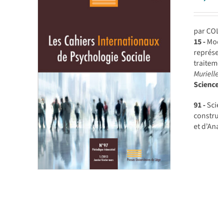
par CO
15 -
Mod
représe
traite
Muriell
Scienc
91 -
Sci
constr
et d’An