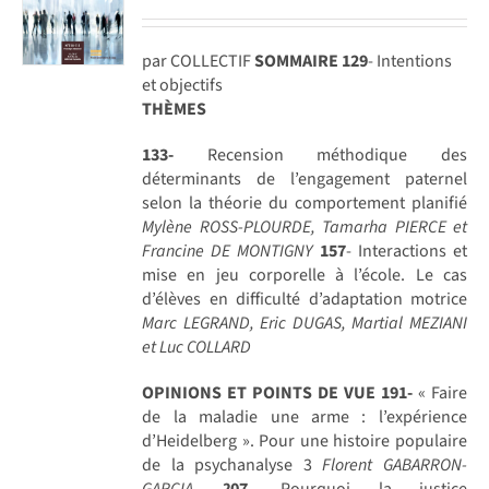
par COLLECTIF
SOMMAIRE
129
- Intentions
et objectifs
THÈMES
133-
Recension méthodique des
déterminants de l’engagement paternel
selon la théorie du comportement planifié
Mylène ROSS-PLOURDE, Tamarha PIERCE et
Francine DE MONTIGNY
157
- Interactions et
mise en jeu corporelle à l’école. Le cas
d’élèves en difficulté d’adaptation motrice
Marc LEGRAND, Eric DUGAS, Martial MEZIANI
et Luc COLLARD
OPINIONS ET POINTS DE VUE
191-
« Faire
de la maladie une arme : l’expérience
d’Heidelberg ». Pour une histoire populaire
de la psychanalyse 3
Florent GABARRON-
GARCIA
2
07
- Pourquoi la justice