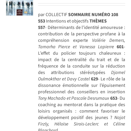
par COLLECTIF
SOMMAIRE NUMÉRO 108
553
Intentions et objectifs
THÈMES
557
- Déterminants de l’identité amoureuse :
contribution de la perspective profane à la
compréhension experte
Valérie Demers,
Tamarha Pierce et Vanessa Lapierre
601
-
L’effet du policier toujours chaleureux :
impact de la centralité du trait et de la
fréquence de la conduite sur la réduction
des attributions stéréotypées
Djamel
Oulmokthar et Davy Castel
629
- Le rôle de la
dissonance émotionnelle sur l’épuisement
professionnel des conseillers en insertion
Tony Machado et Pascale Desrumaux
653
- Du
coaching au mentorat dans la pratique des
loisirs organisés : comment favoriser le
développement positif des jeunes ?
Najat
Firzly, Héloïse Sirois-Leclerc et Céline
Blanchard