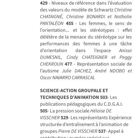
429
- Niveaux de référence dans l’évaluation
des valeurs du modèle de Schwartz
Christine
CHATAIGNÉ, Christine BONARDI et Nathalie
PANTALÉON
455
- Les femmes, le sens de
l’orientation... et les stéréotypes : effet
délétère de la menace du stéréotype sur les
performances des femmes à une tâche
d’orientation dans l’espace
Anissa
DUMESNIL, Cindy CHATEIGNER et Peggy
CHEKROUN
477
- Représentation sociale de
l’autisme
Julie DACHEZ, André NDOBO et
Oscar NAVARRO CARRASCAL
SCIENCE-ACTION GROUPALE ET
TECHNIQUES D’ANIMATION
503
- Les
publications pédagogiques du C.D.G.A.I.
505
- La pression sociale
Héloïse DE
VISSCHER
529
- Les représentants Expérience
structurée d’entraînement à l’animation de
groupes
Pierre DE VISSCHER
537
- Appel à
contribution : numéro spécial sur