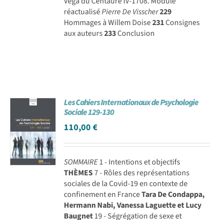
Véga du Centaure IV-1708. Module
réactualisé
Pierre De Visscher
229
Hommages à Willem Doise
231
Consignes
aux auteurs
233
Conclusion
Les Cahiers Internationaux de Psychologie
Sociale 129-130
110,00
€
SOMMAIRE
1 - Intentions et objectifs
THÈMES
7 - Rôles des représentations
sociales de la Covid-19 en contexte de
confinement en France
Tara De Condappa,
Hermann Nabi, Vanessa Laguette et Lucy
Baugnet
19 - Ségrégation de sexe et