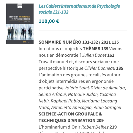
Les Cahiers Internationaux de Psychologie
Achat en ligne
sociale 131-132
110,00
€
Panier WooCommerce
SOMMAIRE NUMÉRO 131-132 / 2021
135
Intentions et objectifs
THÈMES
139
Vivons-
nous en démocratie ?
Julien Dohet
161
Travail manuel et, discours sociaux : une
perspective historique
Olivier Donneau
185
L’animation des groupes focalisés autour
d’objets intermédiaires en ergonomie
participative
Valérie Saint-Dizier de Almeida,
Seima Arfaoui, Nathalie Judon, Yasmina
Kebir, Raphaël Pablo, Mariama Lobsang
Ndao, Antonietta Specogna, Alain Garrigou
SCIENCE-ACTION GROUPALE &
TECHNIQUES D’ANIMATION
209
L’hominarium d’Onir
Robert Delhez
219