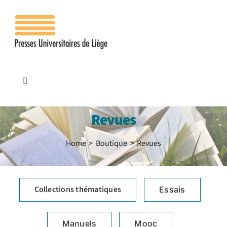
Passer
au
contenu
Toggle
Navigation
Accueil
Revues
Les presses
Home
Boutique
Revues
Publications
Collections thématiques
Essais
Contacts
Manuels
Mooc