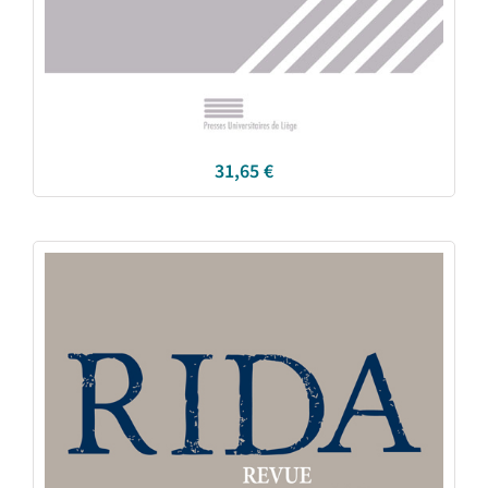
31,65
€