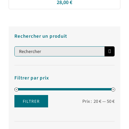
28,00
€
Rechercher un produit
Rechercher:
Filtrer par prix
Prix :
20 €
—
50 €
FILTRER
Prix
Prix
min
max