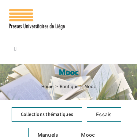
Passer
au
contenu
Toggle
Navigation
Accueil
Mooc
Les presses
Home
Boutique
Mooc
Publications
Collections thématiques
Essais
Contacts
Manuels
Mooc