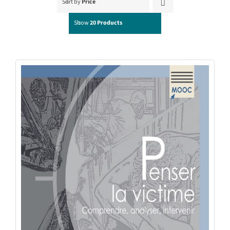
Sort by
Price
Show
20 Products