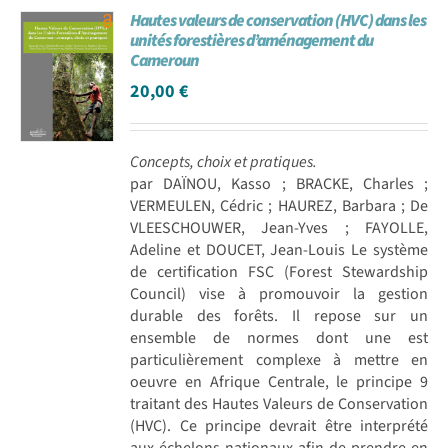
Hautes valeurs de conservation (HVC) dans les
Achat en ligne
unités forestières d’aménagement du
Cameroun
20,00
€
Panier WooCommerce
Concepts, choix et pratiques.
par DAÏNOU, Kasso ; BRACKE, Charles ;
VERMEULEN, Cédric ; HAUREZ, Barbara ; De
VLEESCHOUWER, Jean-Yves ; FAYOLLE,
Adeline et DOUCET, Jean-Louis Le système
de certification FSC (Forest Stewardship
Council) vise à promouvoir la gestion
durable des forêts. Il repose sur un
ensemble de normes dont une est
particulièrement complexe à mettre en
oeuvre en Afrique Centrale, le principe 9
traitant des Hautes Valeurs de Conservation
(HVC). Ce principe devrait être interprété
aux échelons nationaux afin de prendre en