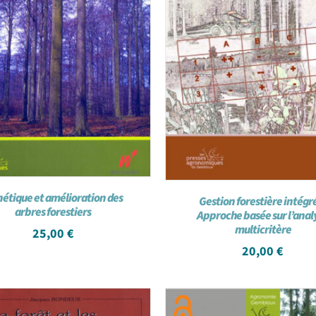
étique et amélioration des
Gestion forestière intégr
arbres forestiers
Approche basée sur l’anal
multicritère
25,00
€
20,00
€