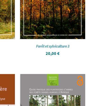
Forêt et sylviculture 3
20,00
€