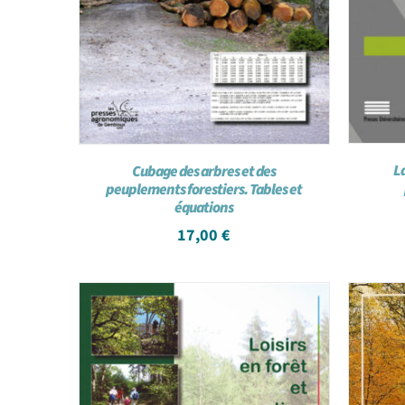
L
Cubage des arbres et des
peuplements forestiers. Tables et
équations
17,00
€