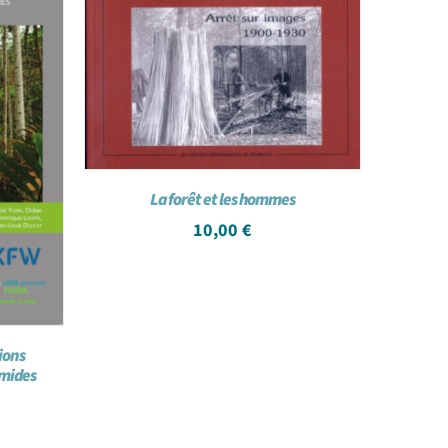
La forêt et les hommes
10,00
€
ions
umides