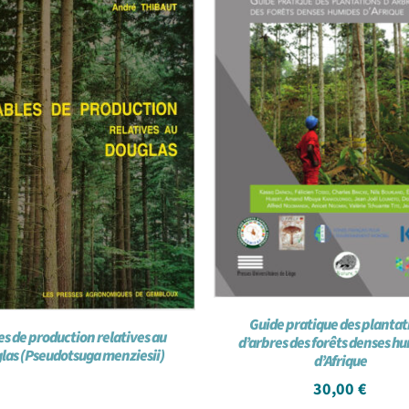
Guide pratique des plantat
es de production relatives au
d’arbres des forêts denses h
las (Pseudotsuga menziesii)
d’Afrique
30,00
€