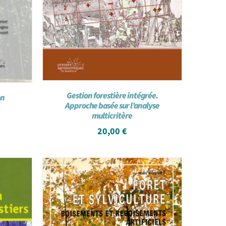
Gestion forestière intégrée.
on
Approche basée sur l’analyse
multicritère
20,00
€