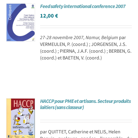
Feed safety international conference 2007
Achat en ligne
12,00
€
Panier WooCommerce
27-28 novembre 2007, Namur, Belgium
par
VERMEULEN, P. (coord.) ; JORGENSEN, J.S.
(coord.) ; PIERNA, J.A.F. (coord.) ; BERBEN, G.
(coord.) et BAETEN, V. (coord.)
HACCP pour PME et artisans. Secteur produits
laitiers (sans classeur)
par QUITTET, Catherine et NELIS, Helen