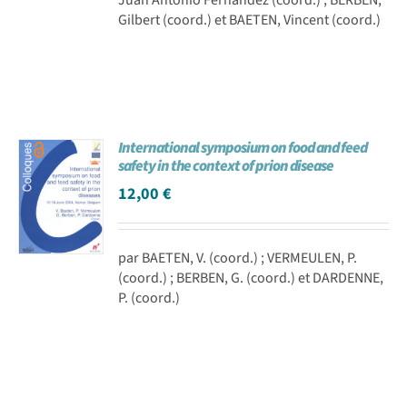
Gilbert (coord.) et BAETEN, Vincent (coord.)
International symposium on food and feed
safety in the context of prion disease
12,00
€
par BAETEN, V. (coord.) ; VERMEULEN, P.
(coord.) ; BERBEN, G. (coord.) et DARDENNE,
P. (coord.)