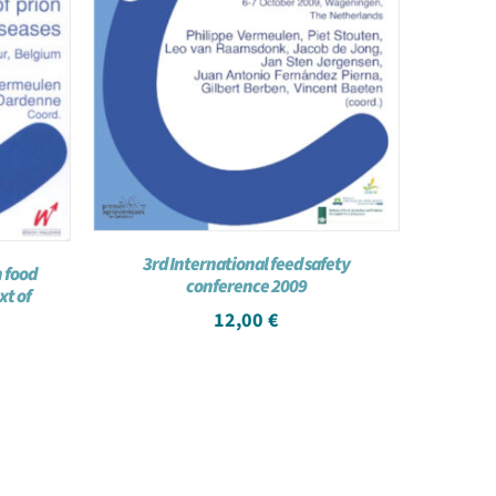
3rd International feed safety
 food
conference 2009
xt of
12,00
€