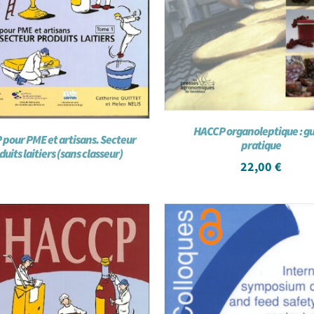
HACCP organoleptique : g
pour PME et artisans. Secteur
pratique
uits laitiers (sans classeur)
22,00
€