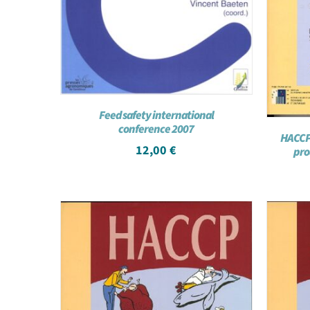
Feed safety international
conference 2007
HACCP 
12,00
€
prod