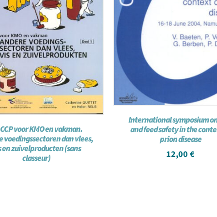
International symposium on
CCP voor KMO en vakman.
and feed safety in the conte
 voedingssectoren dan vlees,
prion disease
s en zuivelproducten (sans
12,00
€
classeur)