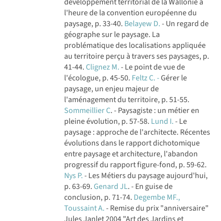
développement territorial de la Wallonie à
l'heure de la convention européenne du
paysage, p. 33-40.
Belayew D.
- Un regard de
géographe sur le paysage. La
problématique des localisations appliquée
au territoire perçu à travers ses paysages, p.
41-44.
Clignez M.
- Le point de vue de
l'écologue, p. 45-50.
Feltz C. -
Gérer le
paysage, un enjeu majeur de
l'aménagement du territoire, p. 51-55.
Sommeillier C
. - Paysagiste : un métier en
pleine évolution, p. 57-58.
Lund I.
- Le
paysage : approche de l'architecte. Récentes
évolutions dans le rapport dichotomique
entre paysage et architecture, l'abandon
progressif du rapport figure-fond, p. 59-62.
Nys P.
- Les Métiers du paysage aujourd'hui,
p. 63-69.
Genard JL
. - En guise de
conclusion, p. 71-74.
Degembe MF.,
Toussaint A.
- Remise du prix "anniversaire"
Jules Janlet 2004 "Art des Jardins et