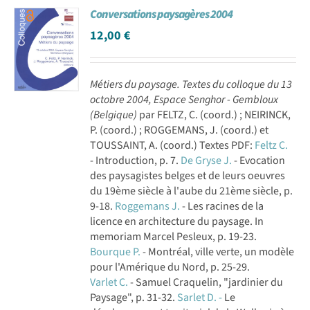
Conversations paysagères 2004
Achat en ligne
12,00
€
Panier WooCommerce
Métiers du paysage. Textes du colloque du 13
octobre 2004, Espace Senghor - Gembloux
(Belgique)
par FELTZ, C. (coord.) ; NEIRINCK,
P. (coord.) ; ROGGEMANS, J. (coord.) et
TOUSSAINT, A. (coord.) Textes PDF:
Feltz C.
- Introduction, p. 7.
De Gryse J.
- Evocation
des paysagistes belges et de leurs oeuvres
du 19ème siècle à l'aube du 21ème siècle, p.
9-18.
Roggemans J.
- Les racines de la
licence en architecture du paysage. In
memoriam Marcel Pesleux, p. 19-23.
Bourque P.
- Montréal, ville verte, un modèle
pour l'Amérique du Nord, p. 25-29.
Varlet C.
- Samuel Craquelin, "jardinier du
Paysage", p. 31-32.
Sarlet D. -
Le