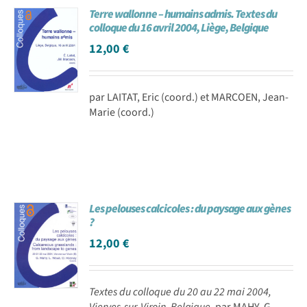
Terre wallonne – humains admis. Textes du
Achat en ligne
colloque du 16 avril 2004, Liège, Belgique
12,00
€
Panier WooCommerce
par LAITAT, Eric (coord.) et MARCOEN, Jean-
Marie (coord.)
Les pelouses calcicoles : du paysage aux gènes
?
12,00
€
Textes du colloque du 20 au 22 mai 2004,
Vierves-sur-Viroin, Belgique.
par MAHY, G.