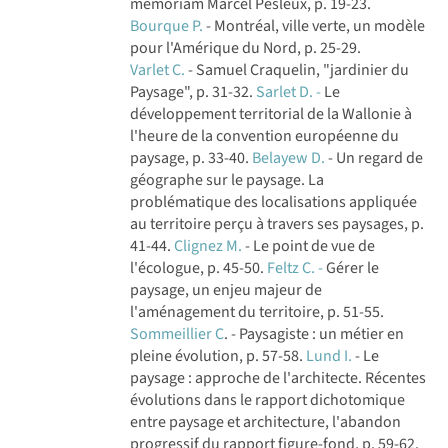
memoriam Marcel Pesleux, p. 19-23.
Bourque P.
- Montréal, ville verte, un modèle
pour l'Amérique du Nord, p. 25-29.
Varlet C.
- Samuel Craquelin, "jardinier du
Paysage", p. 31-32.
Sarlet D. -
Le
développement territorial de la Wallonie à
l'heure de la convention européenne du
paysage, p. 33-40.
Belayew D.
- Un regard de
géographe sur le paysage. La
problématique des localisations appliquée
au territoire perçu à travers ses paysages, p.
41-44.
Clignez M.
- Le point de vue de
l'écologue, p. 45-50.
Feltz C. -
Gérer le
paysage, un enjeu majeur de
l'aménagement du territoire, p. 51-55.
Sommeillier C
. - Paysagiste : un métier en
pleine évolution, p. 57-58.
Lund I.
- Le
paysage : approche de l'architecte. Récentes
évolutions dans le rapport dichotomique
entre paysage et architecture, l'abandon
progressif du rapport figure-fond, p. 59-62.