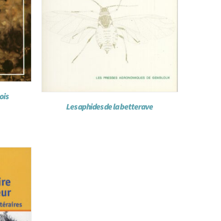
ois
Les aphides de la betterave