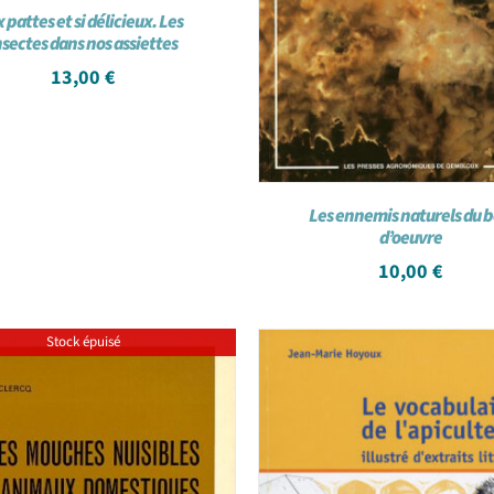
x pattes et si délicieux. Les
nsectes dans nos assiettes
13,00
€
Les ennemis naturels du b
d’oeuvre
10,00
€
Stock épuisé