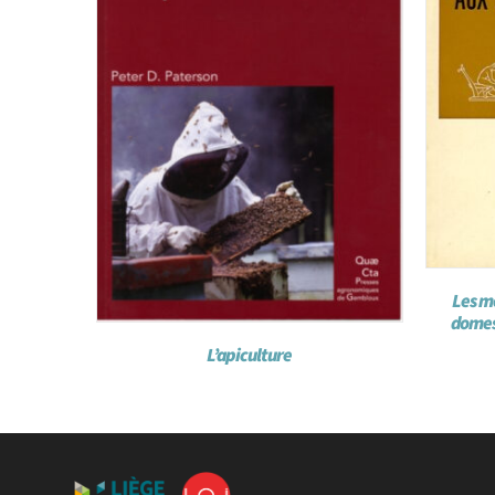
Les m
domes
L’apiculture