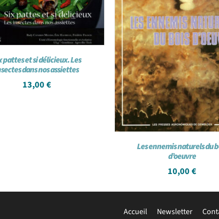
x pattes et si délicieux. Les
nsectes dans nos assiettes
13,00
€
Les ennemis naturels du b
d’oeuvre
10,00
€
Accueil
Newsletter
Cont