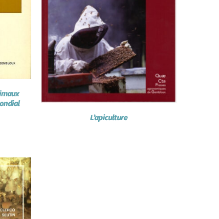
nimaux
ondial
L’apiculture