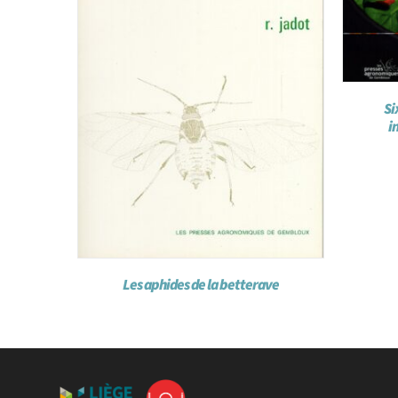
Si
i
Les aphides de la betterave