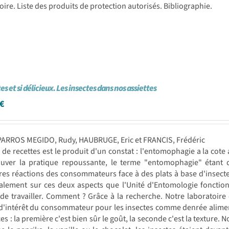
oire. Liste des produits de protection autorisés. Bibliographie.
es et si délicieux. Les insectes dans nos assiettes
€
PARROS MEGIDO, Rudy, HAUBRUGE, Eric et FRANCIS, Frédéric
e de recettes est le produit d'un constat : l'entomophagie a la cote
ouver la pratique repoussante, le terme "entomophagie" étant dé
es réactions des consommateurs face à des plats à base d'insectes 
palement sur ces deux aspects que l'Unité d'Entomologie fonctio
de travailler. Comment ? Grâce à la recherche. Notre laboratoire 
d'intérêt du consommateur pour les insectes comme denrée aliment
es : la première c'est bien sûr le goût, la seconde c'est la textur