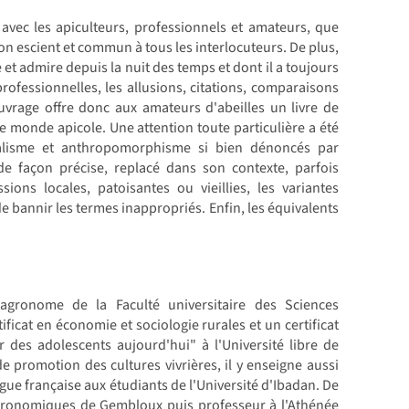
avec les apiculteurs, professionnels et amateurs, que
bon escient et commun à tous les interlocuteurs. De plus,
 et admire depuis la nuit des temps et dont il a toujours
professionnelles, les allusions, citations, comparaisons
uvrage offre donc aux amateurs d'abeilles un livre de
le monde apicole. Une attention toute particulière a été
inalisme et anthropomorphisme si bien dénoncés par
de façon précise, replacé dans son contexte, parfois
ions locales, patoisantes ou vieillies, les variantes
de bannir les termes inappropriés. Enfin, les équivalents
agronome de la Faculté universitaire des Sciences
icat en économie et sociologie rurales et un certificat
 des adolescents aujourd'hui" à l'Université libre de
 promotion des cultures vivrières, il y enseigne aussi
angue française aux étudiants de l'Université d'Ibadan. De
agronomiques de Gembloux puis professeur à l'Athénée