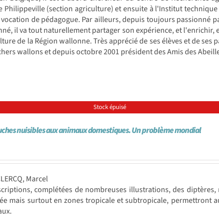
e Philippeville (section agriculture) et ensuite à l'Institut techniq
 vocation de pédagogue. Par ailleurs, depuis toujours passionné p
né, il va tout naturellement partager son expérience, et l'enrichir
lture de la Région wallonne. Très apprécié de ses élèves et de ses pa
hers wallons et depuis octobre 2001 président des Amis des Abeill
Stock épuisé
ches nuisibles aux animaux domestiques. Un problème mondial
CLERCQ, Marcel
criptions, complétées de nombreuses illustrations, des diptères,
e mais surtout en zones tropicale et subtropicale, permettront au
aux.