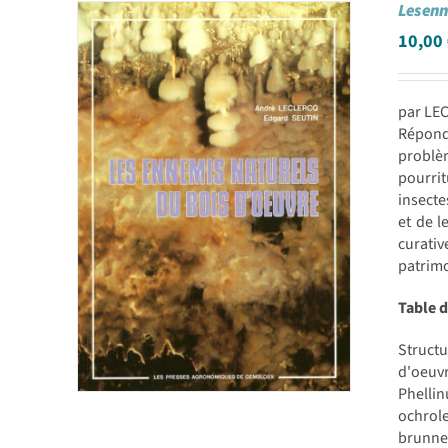
Les enn
10,00
par LE
Réponda
problèm
pourrit
insecte
et de l
curativ
patrimo
Table 
Structu
d'oeuv
Phelli
ochrol
brunneu