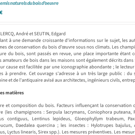
emis naturels du bois d’oeuvre
€
CLERCQ, André et SEUTIN, Edgard
nt à une demande croissante d'informations sur le sujet, les aute
es de conservation du bois d’œuvre sous nos climats. Les champig
ure du bois, sont passés en revue, une place importante étant co
s amateurs de bois dans les maisons sont également décrits dans t
eur cause est facilitée par une iconographie abondante ; le lecteu
es à prendre. Cet ouvrage s'adresse à un très large public : du 
ine et de l'antiquaire avisé aux architectes, ingénieurs civils, ent
des matières
re et composition du bois. Facteurs influençant la conservation d
re (les champignons : Serpula lacrymans, Coniophora puteana, Fi
nus contiguus, Lentinus lepideus, Gloeophyllym trabeum, Pax
eucum, Daedalea quercina ; les insectes : Hylotrupes bajulus,
s, Lyctus linearis, Sirex spp.). Les mesures préventives. Les mesur