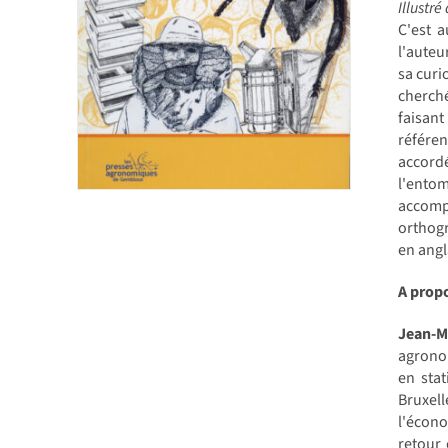
Illustré
C'est a
l'auteu
sa curi
cherché
faisan
référen
accord
l'ento
accompa
orthogr
en angl
A propo
Jean-
agronom
en sta
Bruxell
l'écono
retour