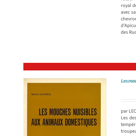
royal d
avec sa
chevron
d'Apicu
des Ruc
Les mou
par LE
Les des
tempéré
troupe