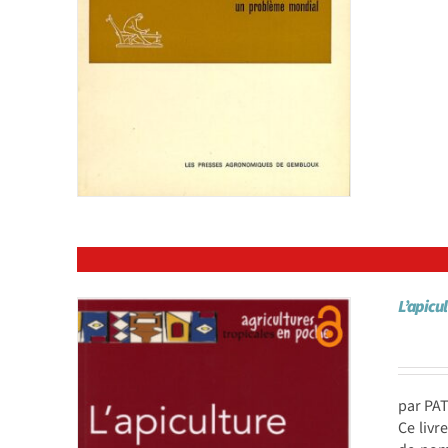
L’apicu
par PA
Ce livr