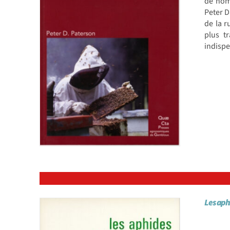
de nom
Peter D
de la r
plus t
indispe
Les aph