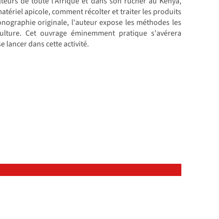
teurs de toute l'Afrique et dans son rucher au Kenya,
atériel apicole, comment récolter et traiter les produits
nographie originale, l'auteur expose les méthodes les
iculture. Cet ouvrage éminemment pratique s'avérera
e lancer dans cette activité.