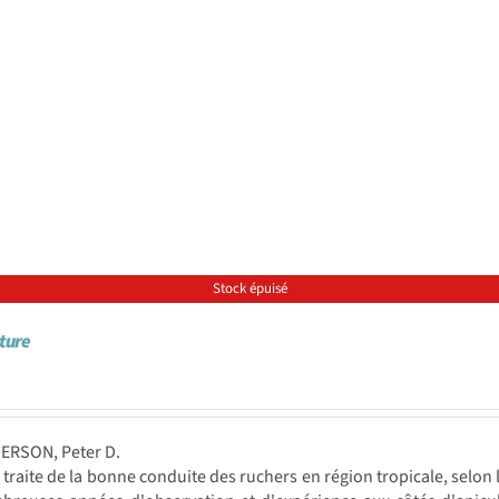
Stock épuisé
lture
TERSON, Peter D.
e traite de la bonne conduite des ruchers en région tropicale, selon 