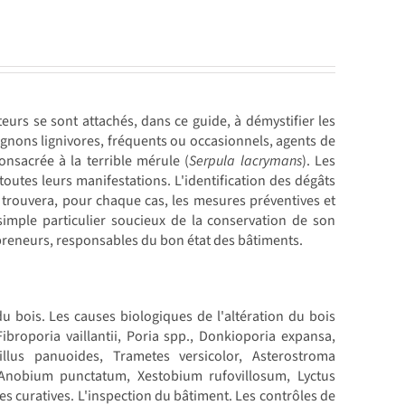
urs se sont attachés, dans ce guide, à démystifier les
nons lignivores, fréquents ou occasionnels, agents de
nsacrée à la terrible mérule (
Serpula lacrymans
). Les
outes leurs manifestations. L'identification des dégâts
r trouvera, pour chaque cas, les mesures préventives et
simple particulier soucieux de la conservation de son
repreneurs, responsables du bon état des bâtiments.
u bois. Les causes biologiques de l'altération du bois
broporia vaillantii, Poria spp., Donkioporia expansa,
illus panuoides, Trametes versicolor, Asterostroma
 Anobium punctatum, Xestobium rufovillosum, Lyctus
es curatives. L'inspection du bâtiment. Les contrôles de