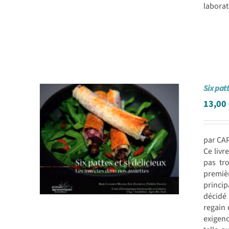
laborat
Six patt
13,00
par CA
Ce livr
pas tr
premièr
princi
décidé 
regain 
exigenc