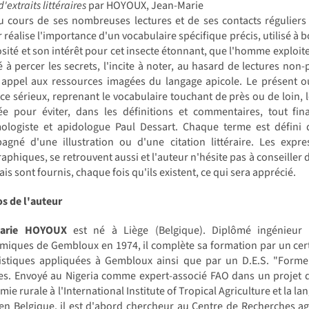
 d'extraits littéraires
par HOYOUX, Jean-Marie
u cours de ses nombreuses lectures et de ses contacts réguliers 
r réalise l'importance d'un vocabulaire spécifique précis, utilisé à 
osité et son intérêt pour cet insecte étonnant, que l'homme exploite
 à percer les secrets, l'incite à noter, au hasard de lectures non-
t appel aux ressources imagées du langage apicole. Le présent o
ce sérieux, reprenant le vocabulaire touchant de près ou de loin, 
ée pour éviter, dans les définitions et commentaires, tout f
mologiste et apidologue Paul Dessart. Chaque terme est défini 
gné d'une illustration ou d'une citation littéraire. Les express
aphiques, se retrouvent aussi et l'auteur n'hésite pas à conseiller 
ais sont fournis, chaque fois qu'ils existent, ce qui sera apprécié.
s de l'auteur
Marie HOYOUX
est né à Liège (Belgique). Diplômé ingénieur 
iques de Gembloux en 1974, il complète sa formation par un certif
tistiques appliquées à Gembloux ainsi que par un D.E.S. "Former
es. Envoyé au Nigeria comme expert-associé FAO dans un projet de
mie rurale à l'International Institute of Tropical Agriculture et la l
 en Belgique, il est d'abord chercheur au Centre de Recherches 