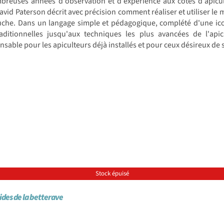
breuses années d'observation et d'expérience aux côtés d'apicul
avid Paterson décrit avec précision comment réaliser et utiliser le m
uche. Dans un langage simple et pédagogique, complété d'une ico
raditionnelles jusqu'aux techniques les plus avancées de l'ap
nsable pour les apiculteurs déjà installés et pour ceux désireux de s
Stock épuisé
ides de la betterave