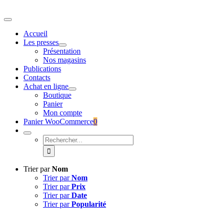
Passer
au
Toggle
contenu
Navigation
Accueil
Les presses
Présentation
Nos magasins
Publications
Contacts
Achat en ligne
Boutique
Panier
Mon compte
Panier WooCommerce
0
Rechercher:
Trier par
Nom
Trier par
Nom
Trier par
Prix
Trier par
Date
Trier par
Popularité