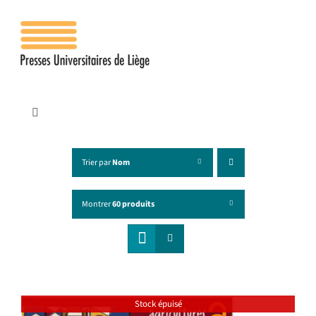
Passer
au
contenu
Toggle
Navigation
Accueil
Trier par
Nom
Les presses
Montrer
60 produits
Publications
Contacts
Stock épuisé