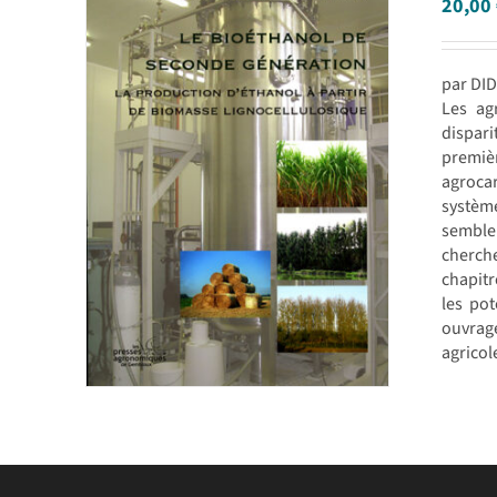
20,00
par DID
Les ag
dispari
premiè
agrocar
système
semble 
cherche
chapitr
les pot
ouvrag
agricol