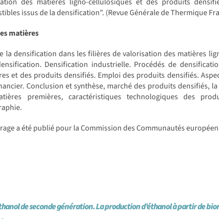
ication des matières ligno-cellulosiques et des produits densi
ibles issus de la densification". (Revue Générale de Thermique Fra
des matières
e la densification dans les filières de valorisation des matières l
ensification. Densification industrielle. Procédés de densificat
es et des produits densifiés. Emploi des produits densifiés. Aspe
inancier. Conclusion et synthèse, marché des produits densifiés, la 
tières premières, caractéristiques technologiques des produ
raphie.
vrage a été publié pour la Commission des Communautés européen
thanol de seconde génération. La production d’éthanol à partir de bio