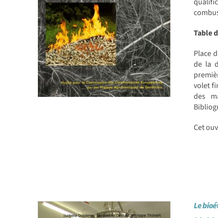
qualif
combust
Table 
Place d
de la d
premièr
volet f
des ma
Bibliog
Cet ou
Le bioé