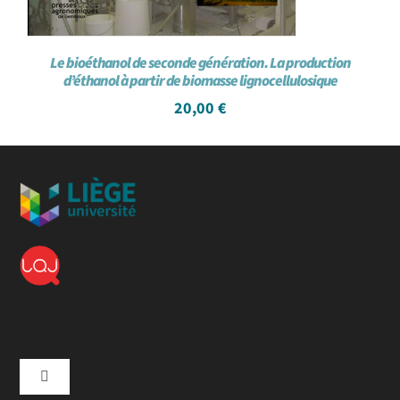
Le bioéthanol de seconde génération. La production
d’éthanol à partir de biomasse lignocellulosique
20,00
€
Toggle