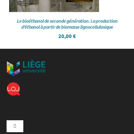
Le bioéthanol de seconde génération. La production
d’éthanol à partir de biomasse lignocellulosique
20,00
€
Toggle