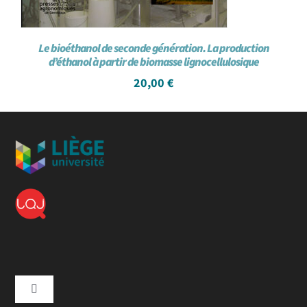
Le bioéthanol de seconde génération. La production
d’éthanol à partir de biomasse lignocellulosique
20,00
€
Toggle