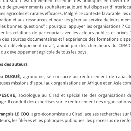
s du Sud. C'est un élément essentiel des politiques en faveur de 
p de gouvernements souhaitent aujourd'hui disposer d'interlocut
ues agricoles et rurales efficaces. Malgré ce contexte favorable, les
mation et aux ressources et pour les gérer au service de leurs memb
"les bonnes questions" : pourquoi appuyer les organisations ? 
er les relations de partenariat avec les acteurs publics et privés
e des sources documentaires et l'expérience des formations dispe
rs du développement rural", animé par des chercheurs du CIRAD 
 du développement agricole de tous les pays.
os des auteurs
-Jo DUGUÉ
, agronome, se consacre au renforcement de capacit
ses missions d'appui aux organisations en Afrique et en Asie com
PESCHE,
sociologue au Cirad et spécialiste des organisations 
ge. Il conduit des expertises sur le renforcement des organisations
rançois LE COQ
, agro-économiste au Cirad, axe ses recherches sur 
eurs, les filières et les politiques publiques, les processus de ren