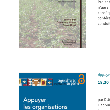
Projet 
n'aurai
conséq
confére
conduit
Appuyer
18,30
par DUG
L'appu