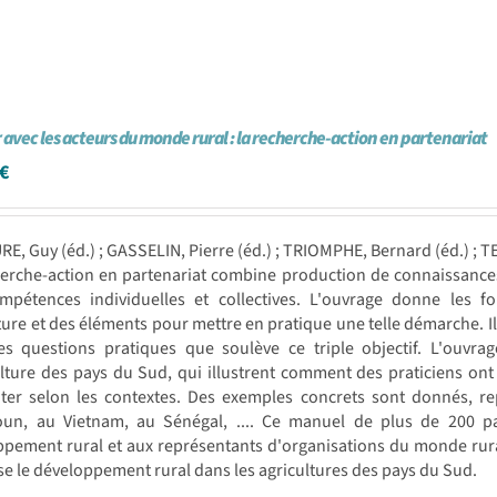
 avec les acteurs du monde rural : la recherche-action en partenariat
€
RE, Guy (éd.) ; GASSELIN, Pierre (éd.) ; TRIOMPHE, Bernard (éd.) ; T
erche-action en partenariat combine production de connaissances,
mpétences individuelles et collectives. L'ouvrage donne les f
ture et des éléments pour mettre en pratique une telle démarche. 
les questions pratiques que soulève ce triple objectif. L'ouvra
ulture des pays du Sud, qui illustrent comment des praticiens on
nter selon les contextes. Des exemples concrets sont donnés, re
un, au Vietnam, au Sénégal, .... Ce manuel de plus de 200 pa
ppement rural et aux représentants d'organisations du monde rur
e le développement rural dans les agricultures des pays du Sud.