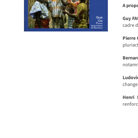
A prop
Guy F
cadre d
Pierre
pluriact
Berna
notamme
Ludov
changem
Henri
renforc