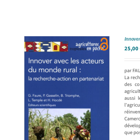
Innover
25,00
par FAU
La rech
des co
agricul
aussi 
l'agric
réinve
Camero
dévelo
que pos