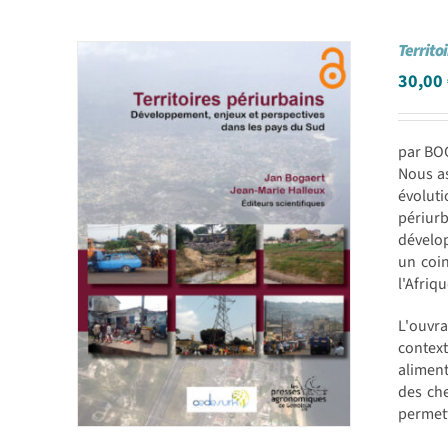
Territo
30,00
par BOG
Nous as
évolut
périur
dévelop
un coin
l'Afriqu
L'ouvra
contex
aliment
des che
permett