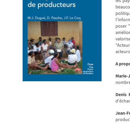
les pay
beaucou
politiq
l'infor
poser 
amélior
valoris
"Acteu
acteurs
A prop
Marie
nombreu
Denis 
d'échan
Jean-F
product