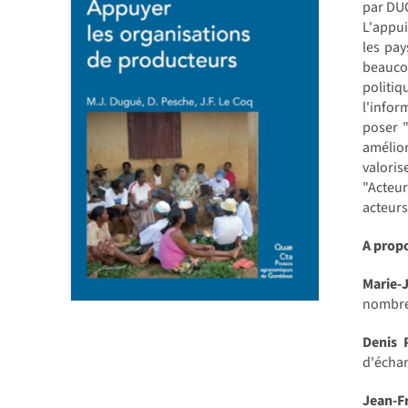
par DUG
L'appu
les pay
beaucou
politiq
l'infor
poser 
amélior
valoris
"Acteu
acteurs
A prop
Marie
nombreu
Denis 
d'échan
Jean-F