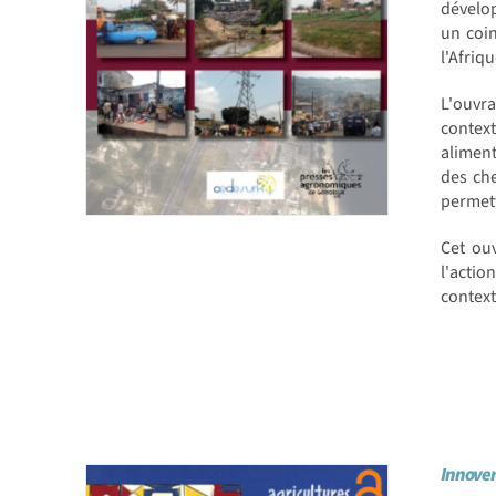
dévelop
un coin
l'Afriqu
L'ouvra
contex
aliment
des che
permett
Cet ou
l'actio
context
Innover