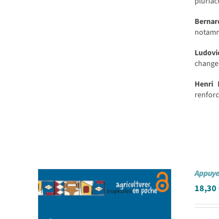
pluriact
Berna
notamme
Ludov
changem
Henri
renforc
Appuyer
18,30