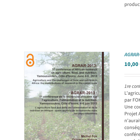
product
AGRAR-
10,00
1re conf
L'agric
par FOK
Une con
Projet 
n'aurai
conséq
confére