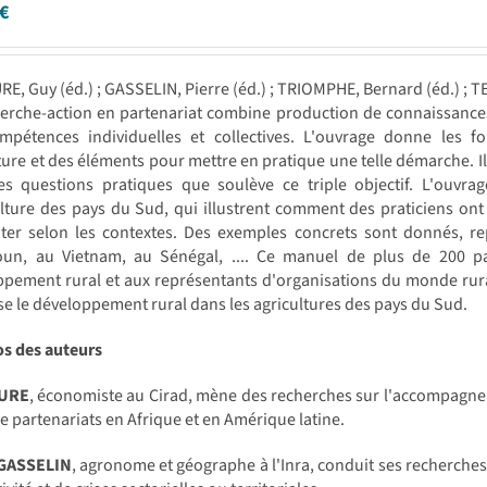
€
RE, Guy (éd.) ; GASSELIN, Pierre (éd.) ; TRIOMPHE, Bernard (éd.) ; T
erche-action en partenariat combine production de connaissances,
mpétences individuelles et collectives. L'ouvrage donne les f
ture et des éléments pour mettre en pratique une telle démarche. 
les questions pratiques que soulève ce triple objectif. L'ouvra
ulture des pays du Sud, qui illustrent comment des praticiens on
nter selon les contextes. Des exemples concrets sont donnés, re
un, au Vietnam, au Sénégal, .... Ce manuel de plus de 200 pa
ppement rural et aux représentants d'organisations du monde rur
e le développement rural dans les agricultures des pays du Sud.
os des auteurs
AURE
, économiste au Cirad, mène des recherches sur l'accompagnem
e partenariats en Afrique et en Amérique latine.
 GASSELIN
, agronome et géographe à l'Inra, conduit ses recherches