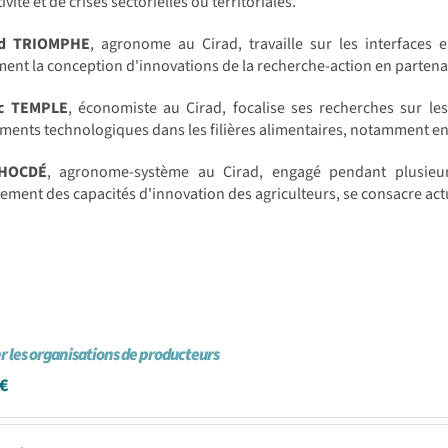
ivité et de crises sectorielles ou territoriales.
rd TRIOMPHE
, agronome au Cirad, travaille sur les interfaces 
nt la conception d'innovations de la recherche-action en partenar
ic TEMPLE
, économiste au Cirad, focalise ses recherches sur les
ents technologiques dans les filières alimentaires, notamment en
 HOCDÉ
, agronome-système au Cirad, engagé pendant plusieu
ement des capacités d'innovation des agriculteurs, se consacre act
 les organisations de producteurs
€