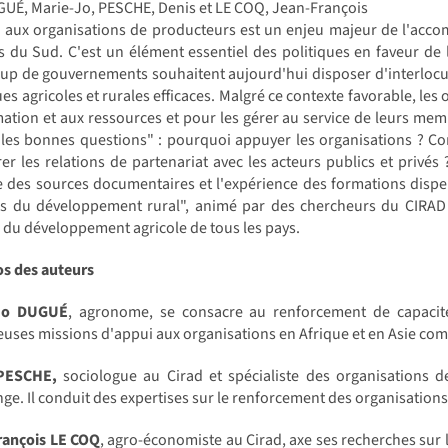
UÉ, Marie-Jo, PESCHE, Denis et LE COQ, Jean-François
i aux organisations de producteurs est un enjeu majeur de l'acc
s du Sud. C'est un élément essentiel des politiques en faveur de 
p de gouvernements souhaitent aujourd'hui disposer d'interlocut
ues agricoles et rurales efficaces. Malgré ce contexte favorable, les
mation et aux ressources et pour les gérer au service de leurs memb
"les bonnes questions" : pourquoi appuyer les organisations ? 
er les relations de partenariat avec les acteurs publics et privés
e des sources documentaires et l'expérience des formations dispe
rs du développement rural", animé par des chercheurs du CIRAD 
 du développement agricole de tous les pays.
os des auteurs
-Jo DUGUÉ
, agronome, se consacre au renforcement de capacit
ses missions d'appui aux organisations en Afrique et en Asie com
PESCHE,
sociologue au Cirad et spécialiste des organisations 
ge. Il conduit des expertises sur le renforcement des organisations
rançois LE COQ
, agro-économiste au Cirad, axe ses recherches sur 