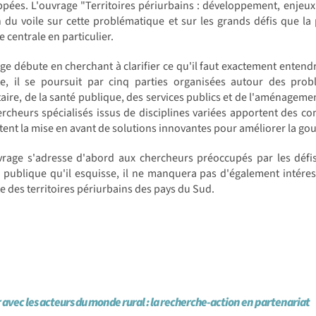
pées. L'ouvrage "Territoires périurbains : développement, enjeux
 du voile sur cette problématique et sur les grands défis que la
e centrale en particulier.
ge débute en cherchant à clarifier ce qu'il faut exactement entendre
te, il se poursuit par cinq parties organisées autour des prob
aire, de la santé publique, des services publics et de l'aménageme
rcheurs spécialisés issus de disciplines variées apportent des con
ent la mise en avant de solutions innovantes pour améliorer la gou
vrage s'adresse d'abord aux chercheurs préoccupés par les défis
n publique qu'il esquisse, il ne manquera pas d'également intéres
e des territoires périurbains des pays du Sud.
 avec les acteurs du monde rural : la recherche-action en partenariat