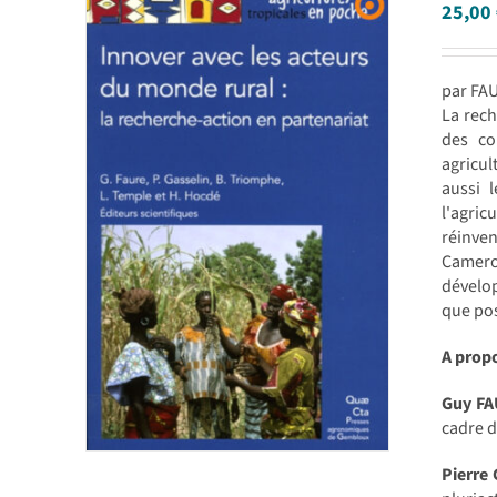
25,00
par FAU
La rech
des co
agricul
aussi 
l'agric
réinve
Camero
dévelo
que pos
A prop
Guy F
cadre d
Pierre